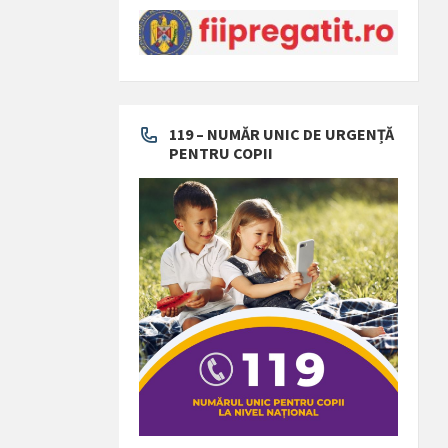
119 – NUMĂR UNIC DE URGENȚĂ
PENTRU COPII