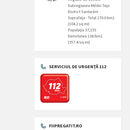
Subregiunea Médio Tejo
District Santarém
Suprafaţa - Total 270.0 km2
(104.2 sq mi)
Populaţia 37,155
Densitatea 138/km2
(357.4/sq mi)
SERVICIUL DE URGENȚĂ 112
FIIPREGATIT.RO