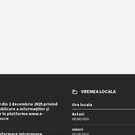
VREMEA LOCALA
8 din 2 decembrie 2025 privind
Ora locala
blicare a informațiilor și
 în platforma www.e-
Astazi
ov.ro
06/08/2026
vineri
nformare intrerupere
07/08/2026