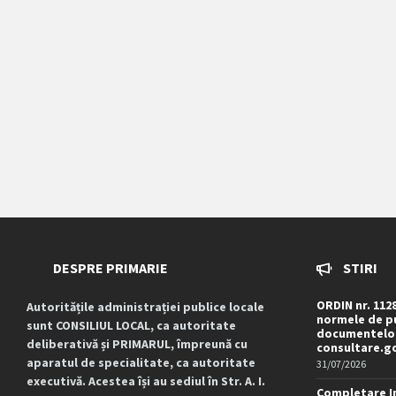
DESPRE PRIMARIE
STIRI
ORDIN nr. 112
Autoritățile administrației publice locale
normele de pu
sunt CONSILIUL LOCAL, ca autoritate
documentelor
deliberativă și PRIMARUL, împreună cu
consultare.g
aparatul de specialitate, ca autoritate
31/07/2026
executivă. Acestea își au sediul în Str. A. I.
Completare I