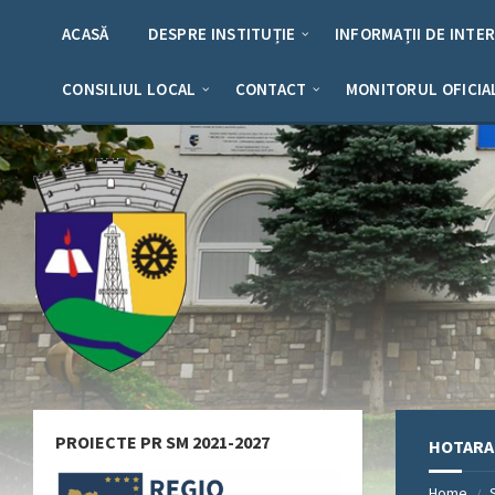
Skip
Skip
Skip
Skip
to
to
to
to
ACASĂ
DESPRE INSTITUȚIE
INFORMAȚII DE INTE
content
left
right
footer
sidebar
sidebar
CONSILIUL LOCAL
CONTACT
MONITORUL OFICIA
PROIECTE PR SM 2021-2027
HOTARAR
Home
/