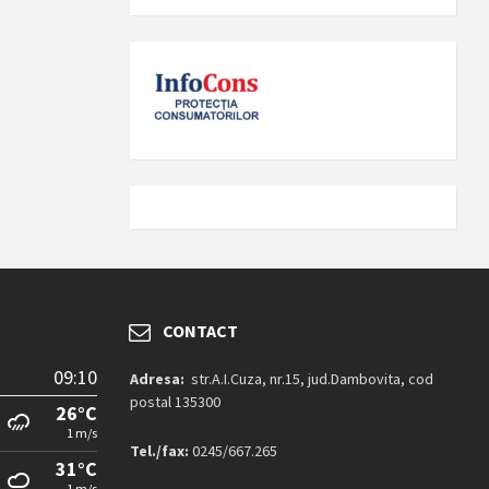
CONTACT
09:10
Adresa:
str.A.I.Cuza, nr.15, jud.Dambovita, cod
postal 135300
26°C
1 m/s
Tel./fax:
0245/667.265
31°C
1 m/s