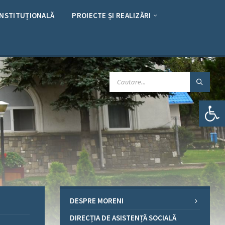
INSTITUȚIONALĂ
PROIECTE ȘI REALIZĂRI
CAUTARE:
Deschide bara de unelte
DESPRE MORENI
DIRECȚIA DE ASISTENȚĂ SOCIALĂ