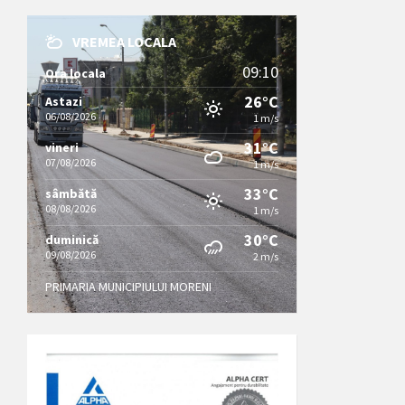
VREMEA LOCALA
09:10
Ora locala
26°C
Astazi
06/08/2026
1 m/s
31°C
vineri
07/08/2026
1 m/s
33°C
sâmbătă
08/08/2026
1 m/s
30°C
duminică
09/08/2026
2 m/s
PRIMARIA MUNICIPIULUI MORENI