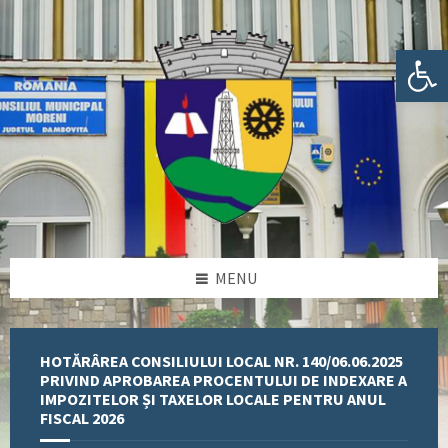
Skip
Skip
Skip
Skip
to
to
to
to
content
left
right
footer
Deschide bara de unelte
sidebar
sidebar
MENU
HOTĂRÂREA CONSILIULUI LOCAL NR. 140/06.06.2025
PRIVIND APROBAREA PROCENTULUI DE INDEXARE A
IMPOZITELOR ȘI TAXELOR LOCALE PENTRU ANUL
FISCAL 2026