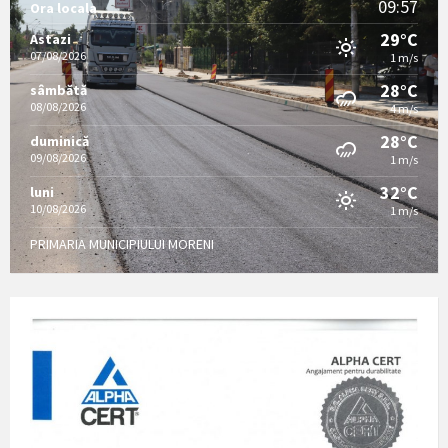
09:57
Ora locala
29°C
Astazi
07/08/2026
1 m/s
28°C
sâmbătă
08/08/2026
4 m/s
28°C
duminică
09/08/2026
1 m/s
32°C
luni
10/08/2026
1 m/s
PRIMARIA MUNICIPIULUI MORENI