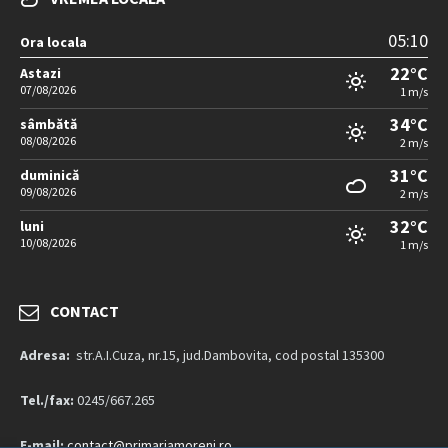
05:10
Ora locala
22°C
Astazi
07/08/2026
1 m/s
34°C
sâmbătă
08/08/2026
2 m/s
31°C
duminică
09/08/2026
2 m/s
32°C
luni
10/08/2026
1 m/s
CONTACT
Adresa:
str.A.I.Cuza, nr.15, jud.Dambovita, cod postal 135300
Tel./fax:
0245/667.265
E-mail:
contact@primariamoreni.ro