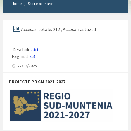
Home
Stirile primariei
/
Accesari totale: 212
, Accesari astazi: 1
Deschide
aici.
Pagini:
1
2
3
22/12/2025
PROIECTE PR SM 2021-2027