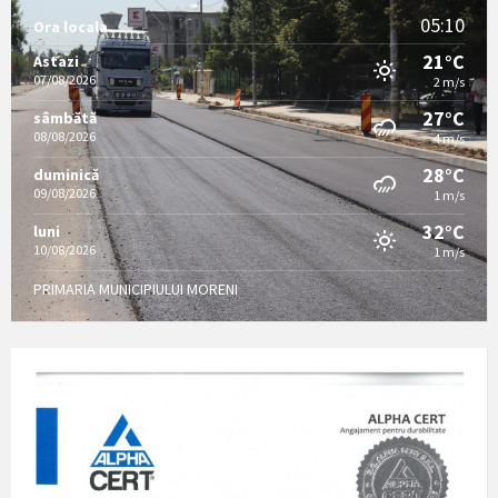
05:10
Ora locala
21°C
Astazi
07/08/2026
2 m/s
27°C
sâmbătă
08/08/2026
4 m/s
28°C
duminică
09/08/2026
1 m/s
32°C
luni
10/08/2026
1 m/s
PRIMARIA MUNICIPIULUI MORENI