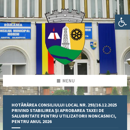
Skip
Skip
Skip
Skip
to
to
to
to
content
left
right
footer
Deschide bara de unelte
sidebar
sidebar
MENU
HOTĂRÂREA CONSILIULUI LOCAL NR. 293/16.12.2025
PRIVIND STABILIREA ȘI APROBAREA TAXEI DE
SALUBRITATE PENTRU UTILIZATORII NONCASNICI,
PENTRU ANUL 2026