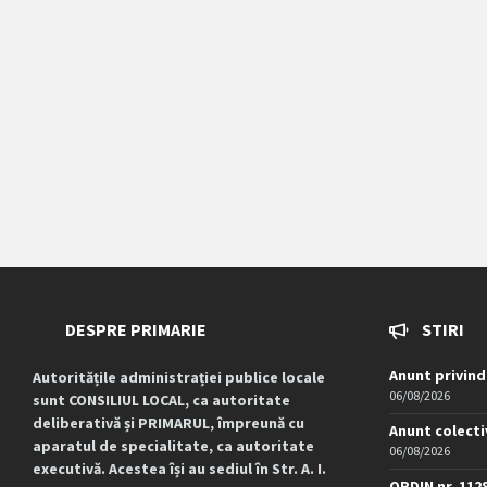
DESPRE PRIMARIE
STIRI
Anunt privind
Autoritățile administrației publice locale
06/08/2026
sunt CONSILIUL LOCAL, ca autoritate
deliberativă și PRIMARUL, împreună cu
Anunt colecti
aparatul de specialitate, ca autoritate
06/08/2026
executivă. Acestea își au sediul în Str. A. I.
ORDIN nr. 112