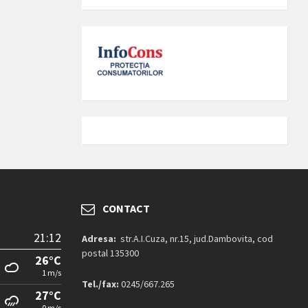
CONTACT
21:12
Adresa:
str.A.I.Cuza, nr.15, jud.Dambovita, cod
postal 135300
26°C
1 m/s
Tel./fax:
0245/667.265
27°C
0 m/s