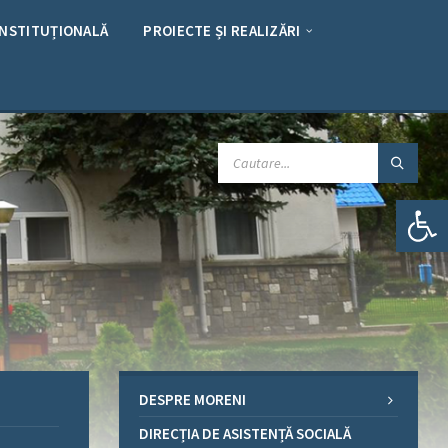
INSTITUȚIONALĂ
PROIECTE ȘI REALIZĂRI
CAUTARE:
Deschide bara de unelte
DESPRE MORENI
DIRECȚIA DE ASISTENȚĂ SOCIALĂ