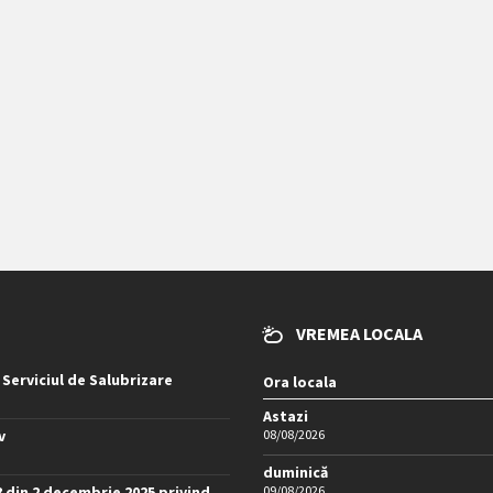
VREMEA LOCALA
 Serviciul de Salubrizare
Ora locala
Astazi
v
08/08/2026
duminică
8 din 2 decembrie 2025 privind
09/08/2026