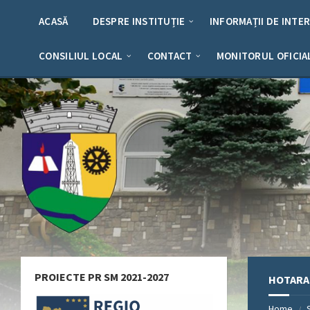
Skip
Skip
Skip
Skip
to
to
to
to
ACASĂ
DESPRE INSTITUȚIE
INFORMAȚII DE INTE
content
left
right
footer
sidebar
sidebar
CONSILIUL LOCAL
CONTACT
MONITORUL OFICIA
PROIECTE PR SM 2021-2027
HOTARAR
Home
/