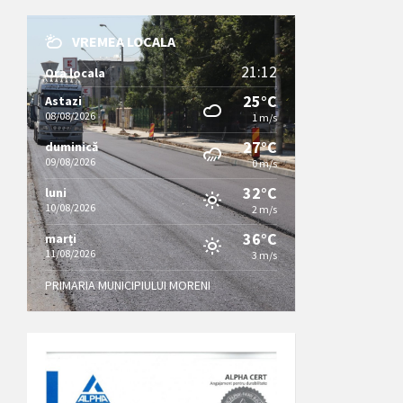
VREMEA LOCALA
21:12
Ora locala
25°C
Astazi
08/08/2026
1 m/s
27°C
duminică
09/08/2026
0 m/s
32°C
luni
10/08/2026
2 m/s
36°C
marți
11/08/2026
3 m/s
PRIMARIA MUNICIPIULUI MORENI