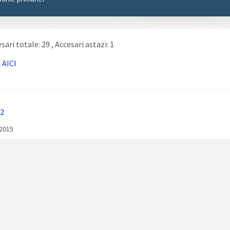
sari totale: 29
, Accesari astazi: 1
a
AICI
2
/2015