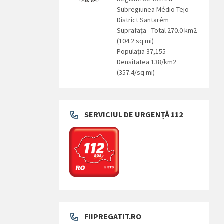
Subregiunea Médio Tejo
District Santarém
Suprafaţa - Total 270.0 km2
(104.2 sq mi)
Populaţia 37,155
Densitatea 138/km2
(357.4/sq mi)
SERVICIUL DE URGENȚĂ 112
FIIPREGATIT.RO