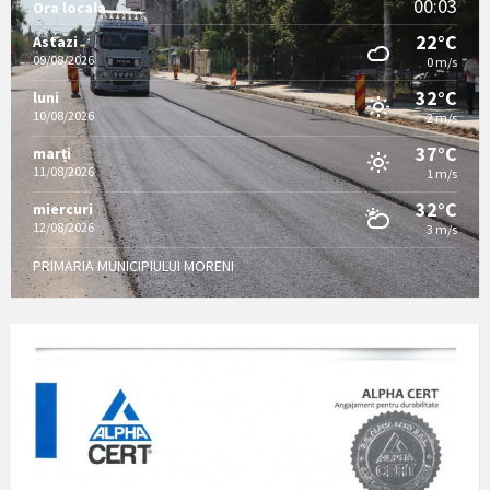
00:03
Ora locala
22°C
Astazi
09/08/2026
0 m/s
32°C
luni
10/08/2026
2 m/s
37°C
marți
11/08/2026
1 m/s
32°C
miercuri
12/08/2026
3 m/s
PRIMARIA MUNICIPIULUI MORENI