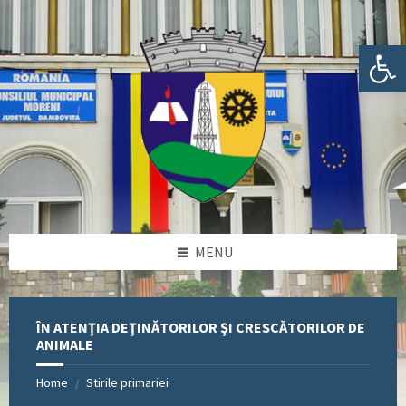
Skip
Skip
Skip
Skip
to
to
to
to
content
left
right
footer
Deschide bara de unelte
sidebar
sidebar
MENU
ÎN ATENŢIA DEŢINĂTORILOR ŞI CRESCĂTORILOR DE
ANIMALE
Home
Stirile primariei
/