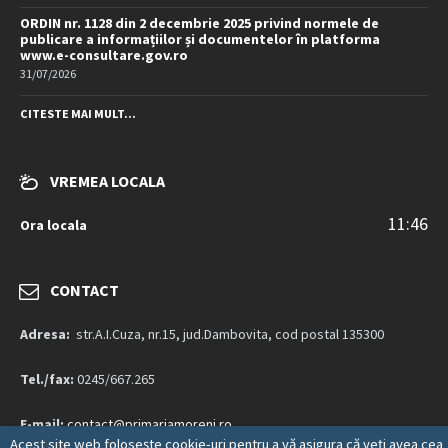
ORDIN nr. 1128 din 2 decembrie 2025 privind normele de
publicare a informațiilor și documentelor în platforma
www.e-consultare.gov.ro
31/07/2026
CITESTE MAI MULT...
VREMEA LOCALA
11:46
Ora locala
CONTACT
Adresa:
str.A.I.Cuza, nr.15, jud.Dambovita, cod postal 135300
Tel./fax:
0245/667.265
E-mail:
contact@primariamoreni.ro
Acest site web folosește cookie-uri pentru a vă asigura că veți avea cea