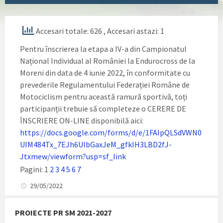
Accesari totale: 626
, Accesari astazi: 1
Pentru înscrierea la etapa a IV-a din Campionatul
Național Individual al României la Endurocross de la
Moreni din data de 4 iunie 2022, în conformitate cu
prevederile Regulamentului Federației Române de
Motociclism pentru această ramură sportivă, toți
participanții trebuie să completeze o CERERE DE
ÎNSCRIERE ON-LINE disponibilă aici:
https://docs.google.com/forms/d/e/1FAIpQLSdVWN0
UIM484Tx_7EJh6UlbGaxJeM_gfkIH3LBD2fJ-
Jtxmew/viewform?usp=sf_link
Pagini:
1
2
3
4
5
6
7
29/05/2022
PROIECTE PR SM 2021-2027