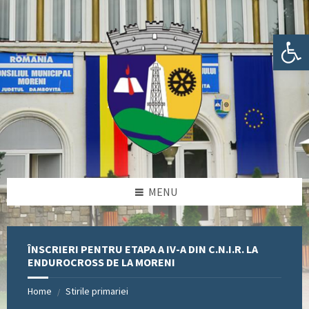
Skip
Skip
Skip
Skip
to
to
to
to
content
left
right
footer
Deschide bara de unelte
sidebar
sidebar
MENU
ÎNSCRIERI PENTRU ETAPA A IV-A DIN C.N.I.R. LA
ENDUROCROSS DE LA MORENI
Home
Stirile primariei
/