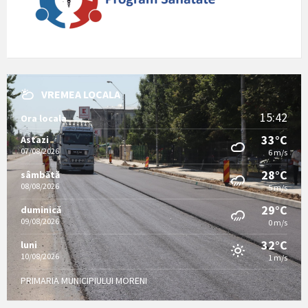
VREMEA LOCALA
15:42
Ora locala
33°C
Astazi
07/08/2026
6 m/s
28°C
sâmbătă
08/08/2026
5 m/s
29°C
duminică
09/08/2026
0 m/s
32°C
luni
10/08/2026
1 m/s
PRIMARIA MUNICIPIULUI MORENI