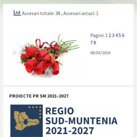
Accesari totale: 38
, Accesari astazi: 1
Pagini:
1
2
3
4
5
6
7
8
08/03/2016
PROIECTE PR SM 2021-2027