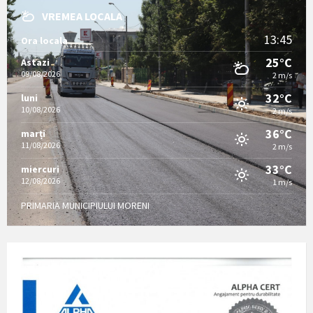
VREMEA LOCALA
13:45
Ora locala
25°C
Astazi
09/08/2026
2 m/s
32°C
luni
10/08/2026
2 m/s
36°C
marți
11/08/2026
2 m/s
33°C
miercuri
12/08/2026
1 m/s
PRIMARIA MUNICIPIULUI MORENI