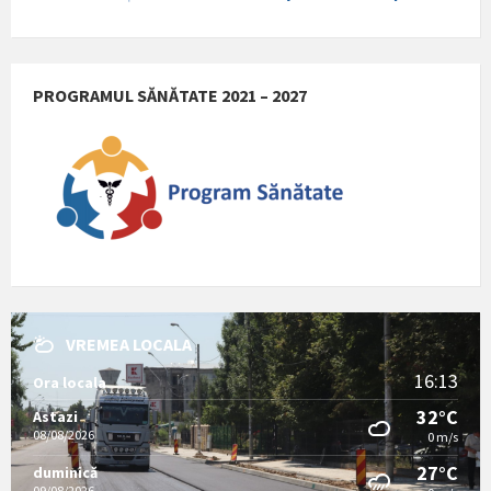
PROGRAMUL SĂNĂTATE 2021 – 2027
VREMEA LOCALA
16:13
Ora locala
32°C
Astazi
08/08/2026
0 m/s
27°C
duminică
09/08/2026