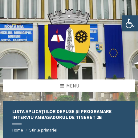
Skip
Skip
Skip
Skip
to
to
to
to
content
left
right
footer
Deschide bara de unelte
sidebar
sidebar
MENU
LISTA APLICAȚIILOR DEPUSE ȘI PROGRAMARE
INTERVIU AMBASADORUL DE TINERET 2B
Home
Stirile primariei
/