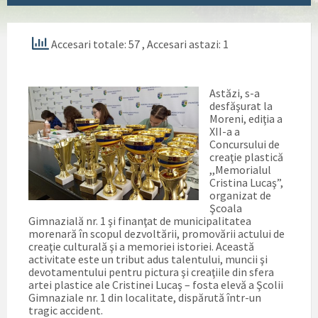
Accesari totale: 57
, Accesari astazi: 1
Astăzi, s-a
desfăşurat la
Moreni, ediţia a
XII-a a
Concursului de
creaţie plastică
,,Memorialul
Cristina Lucaş”,
organizat de
Şcoala
Gimnazială nr. 1 şi finanţat de municipalitatea
morenară în scopul dezvoltării, promovării actului de
creaţie culturală şi a memoriei istoriei. Această
activitate este un tribut adus talentului, muncii şi
devotamentului pentru pictura şi creaţiile din sfera
artei plastice ale Cristinei L
ucaş – fosta elevă a Şcolii
Gimnaziale nr. 1 din localitate, dispărută într-un
tragic accident.