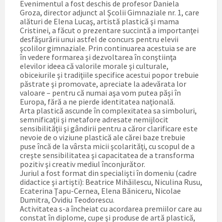
Evenimentul a fost deschis de profesor Daniela
Groza, director adjunct al Şcolii Gimnaziale nr. 1, care
alături de Elena Lucaş, artistă plastică şi mama
Cristinei, a făcut o prezentare succintă a importanţei
desfăşurării unui astfel de concurs pentru elevii
şcolilor gimnaziale. Prin continuarea acestuia se are
în vedere formarea şi dezvoltarea în conştiinţa
elevilor ideea că valorile morale şi culturale,
obiceiurile şi tradiţiile specifice acestui popor trebuie
păstrate şi promovate, apreciate la adevărata lor
valoare – pentru că numai aşa vom putea păşi în
Europa, fără a ne pierde identitatea naţională.
Arta plastică ascunde în complexitatea sa simboluri,
semnificaţii şi metafore adresate nemijlocit
sensibilităţii şi gândirii pentru a căror clarificare este
nevoie de o viziune plastică ale cărei baze trebuie
puse încă de la vârsta micii şcolarităţi, cu scopul de a
creşte sensibilitatea şi capacitatea de a transforma
pozitiv şi creativ mediul înconjurător.
Juriul a fost format din specialişti în domeniu (cadre
didactice şi artişti): Beatrice Mihăilescu, Niculina Rusu,
Ecaterina Ţapu-Cernea, Elena Băniceru, Nicolae
Dumitra, Ovidiu Teodorescu.
Activitatea s-a încheiat cu acordarea premiilor care au
constat în diplome, cupe şi produse de artă plastică,