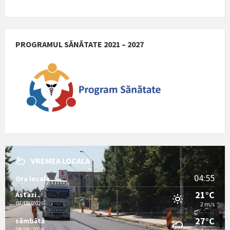
PROGRAMUL SĂNĂTATE 2021 – 2027
VREMEA LOCALA
04:55
Ora locala
21°C
Astazi
07/08/2026
2 m/s
27°C
sâmbătă
08/08/2026