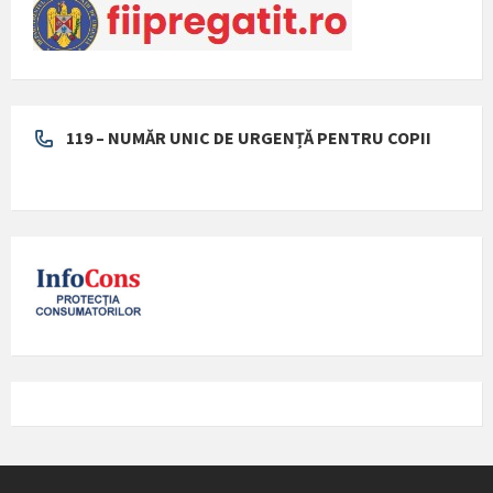
119 – NUMĂR UNIC DE URGENȚĂ PENTRU COPII