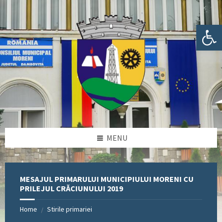
Skip
Skip
Skip
Skip
to
to
to
to
content
left
right
footer
Deschide bara de unelte
sidebar
sidebar
MENU
MESAJUL PRIMARULUI MUNICIPIULUI MORENI CU
PRILEJUL CRĂCIUNULUI 2019
Home
Stirile primariei
/