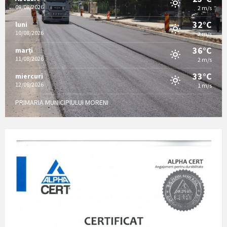
09/08/2026
2 m/s
32°C
luni
10/08/2026
2 m/s
36°C
marți
11/08/2026
2 m/s
33°C
miercuri
12/08/2026
1 m/s
PRIMARIA MUNICIPIULUI MORENI