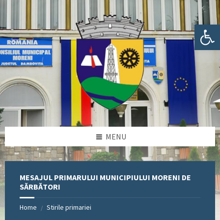
Skip
Skip
Skip
Skip
to
to
to
to
content
left
right
footer
Deschide bara de unelte
sidebar
sidebar
MENU
MESAJUL PRIMARULUI MUNICIPIULUI MORENI DE
SĂRBĂTORI
Home
Stirile primariei
/