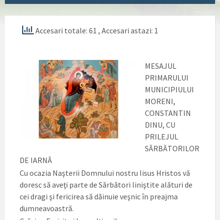
Accesari totale: 61
, Accesari astazi: 1
MESAJUL
PRIMARULUI
MUNICIPIULUI
MORENI,
CONSTANTIN
DINU, CU
PRILEJUL
SĂRBĂTORILOR
DE IARNĂ
Cu ocazia Naşterii Domnului nostru Iisus Hristos vă
doresc să aveţi parte de Sărbători liniştite alături de
cei dragi şi fericirea să dăinuie veşnic în preajma
dumneavoastră.