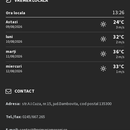
VREMEA LOCALA
13:26
Ora locala
24°C
Astazi
09/08/2026
3 m/s
32°C
luni
10/08/2026
2 m/s
36°C
marți
11/08/2026
2 m/s
33°C
miercuri
12/08/2026
1 m/s
CONTACT
Adresa:
str.A.I.Cuza, nr.15, jud.Dambovita, cod postal 135300
Tel./fax:
0245/667.265
E-mail:
contact@primariamoreni.ro