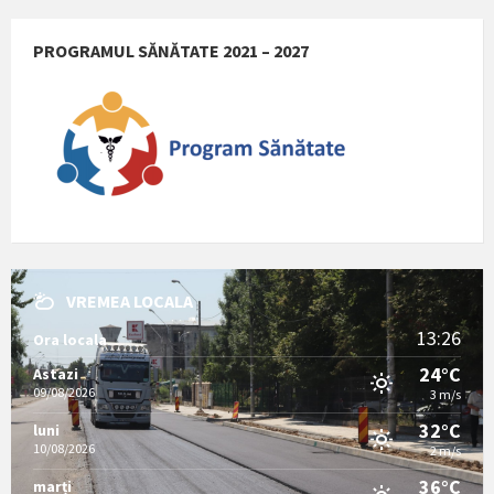
PROGRAMUL SĂNĂTATE 2021 – 2027
VREMEA LOCALA
13:26
Ora locala
24°C
Astazi
09/08/2026
3 m/s
32°C
luni
10/08/2026
2 m/s
36°C
marți