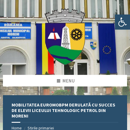
Skip
Skip
Skip
Skip
to
to
to
to
content
left
right
footer
Deschide bara de unelte
sidebar
sidebar
MENU
MOBILITATEA EUROMOBPM DERULATĂ CU SUCCES
DE ELEVII LICEULUI TEHNOLOGIC PETROL DIN
MORENI
Home
Stirile primariei
/