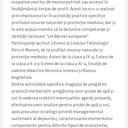
ocuparea unui loc de munca potrivit sau accesul în
învățământul terțiar de profil. Acest lucru s-a realizat
prin implicarea lor în activități practice specifice
profilului resurse naturale și protecția mediului, dar și
în alte acțiuni menite să le dezvolte competențe și
abilități necesare ”cetățeniei europene”.
Participanții au fost 14 elevi ai Liceului Tehnologic
Petrol Moreni, de la profilul resurse naturale și
protecția mediului: 4 elevi de la clasa a IX-a, 5 elevi de
la clasa a X-a și 5 elevi de la clasa a XI-a, însoțiți de
cadrele didactice Veronica Ionescu și Raluca
Anghelina.
Dintre activitățile specifice stagiului de pregătire
practică menționăm: pregătirea unor probe de apă și
sol în vederea stabilirii eventualilor agenți poluanți,
efectuarea unor analize pentru probe de apă și sol,
aplicarea unor strategii privind managementul
sustenabil al deșeurilor, caracterizarea elementelor
componente pentru diferite tipuri de ecosisteme,