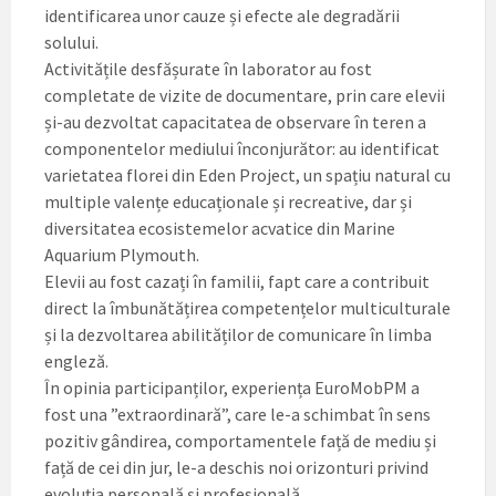
identificarea unor cauze și efecte ale degradării
solului.
Activitățile desfășurate în laborator au fost
completate de vizite de documentare, prin care elevii
și-au dezvoltat capacitatea de observare în teren a
componentelor mediului înconjurător: au identificat
varietatea florei din Eden Project, un spațiu natural cu
multiple valențe educaționale și recreative, dar și
diversitatea ecosistemelor acvatice din Marine
Aquarium Plymouth.
Elevii au fost cazați în familii, fapt care a contribuit
direct la îmbunătățirea competențelor multiculturale
și la dezvoltarea abilităților de comunicare în limba
engleză.
În opinia participanților, experiența EuroMobPM a
fost una ”extraordinară”, care le-a schimbat în sens
pozitiv gândirea, comportamentele față de mediu și
față de cei din jur, le-a deschis noi orizonturi privind
evoluția personală și profesională.