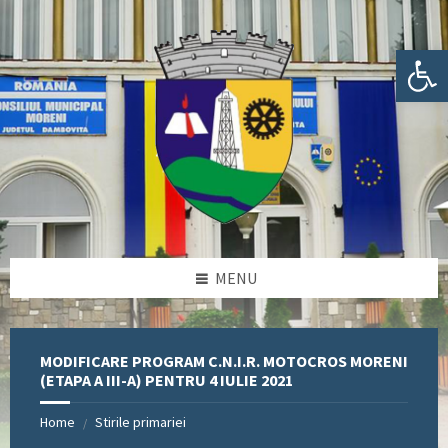
Skip
Skip
Skip
Skip
to
to
to
to
content
left
right
footer
Deschide bara de unelte
sidebar
sidebar
MENU
MODIFICARE PROGRAM C.N.I.R. MOTOCROS MORENI
(ETAPA A III-A) PENTRU 4 IULIE 2021
Home
Stirile primariei
/