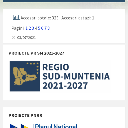
Accesari totale: 323
, Accesari astazi: 1
Pagini:
1
2
3
4
5
6
7
8
03/07/2021
PROIECTE PR SM 2021-2027
PROIECTE PNRR