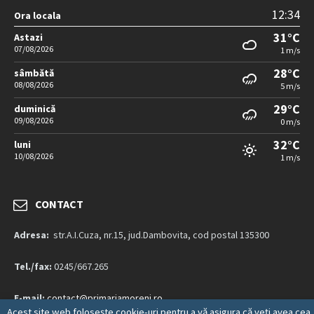
12:34
Ora locala
31°C
Astazi
07/08/2026
1 m/s
28°C
sâmbătă
08/08/2026
5 m/s
29°C
duminică
09/08/2026
0 m/s
32°C
luni
10/08/2026
1 m/s
CONTACT
Adresa:
str.A.I.Cuza, nr.15, jud.Dambovita, cod postal 135300
Tel./fax:
0245/667.265
E-mail:
contact@primariamoreni.ro
Acest site web folosește cookie-uri pentru a vă asigura că veți avea cea