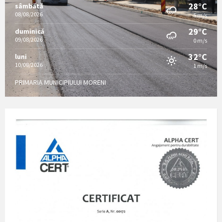
28°C
sâmbătă
08/08/2026
5 m/s
29°C
duminică
09/08/2026
0 m/s
32°C
luni
10/08/2026
1 m/s
PRIMARIA MUNICIPIULUI MORENI