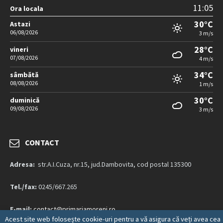
11:05
Ora locala
30°C
Astazi
06/08/2026
3 m/s
28°C
vineri
07/08/2026
4 m/s
34°C
sâmbătă
08/08/2026
1 m/s
30°C
duminică
09/08/2026
3 m/s
CONTACT
Adresa:
str.A.I.Cuza, nr.15, jud.Dambovita, cod postal 135300
Tel./fax:
0245/667.265
E-mail:
contact@primariamoreni.ro
Acest site web folosește cookie-uri pentru a vă asigura că veți avea cea