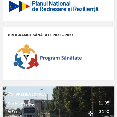
PROGRAMUL SĂNĂTATE 2021 – 2027
VREMEA LOCALA
11:05
Ora locala
31°C
Astazi
06/08/2026
3 m/s