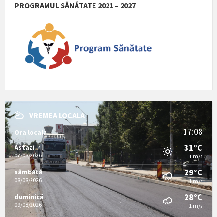
PROGRAMUL SĂNĂTATE 2021 – 2027
VREMEA LOCALA
17:08
Ora locala
31°C
Astazi
07/08/2026
1 m/s
29°C
sâmbătă
08/08/2026
1 m/s
28°C
duminică
09/08/2026
1 m/s