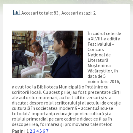
Accesari totale: 83
, Accesari astazi: 2
În cadrul celei de
a XLVIII-a ediţii a
Festivalului –
Concurs
Naţional de
Literatură
Moştenirea
Văcăreştilor, în
data de 5
noiembrie 2016,
a avut loc la Biblioteca Municipală o întâlnire cu
scriitorii locali. Cu acest prilej au fost prezentate cărţi
ale autorilor morenari, au fost citite versuri şi s-a
discutat despre rolul scriitorului şi al actului de creaţie
culturală în societatea modernă – accentuându-se
totodată importanţa educaţiei pentru cultură şi a
rolului primordial pe care cadrele didactice îl au în
descoperirea, formarea şi promovarea talentelor.
Pagini:
1
2
3
4
5
6
7