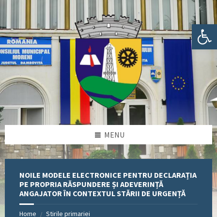
Skip
Skip
Skip
Skip
to
to
to
to
content
left
right
footer
Deschide bara de unelte
sidebar
sidebar
MENU
NOILE MODELE ELECTRONICE PENTRU DECLARAȚIA
PE PROPRIA RĂSPUNDERE ȘI ADEVERINȚĂ
ANGAJATOR ÎN CONTEXTUL STĂRII DE URGENȚĂ
Home
Stirile primariei
/