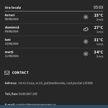
05:03
Ora locala
23°C
Astazi
08/08/2026
2 m/s
27°C
duminică
09/08/2026
1 m/s
31°C
luni
10/08/2026
1 m/s
34°C
marți
11/08/2026
2 m/s
CONTACT
Adresa:
str.A.I.Cuza, nr.15, jud.Dambovita, cod postal 135300
Tel./fax:
0245/667.265
E-mail:
contact@primariamoreni.ro