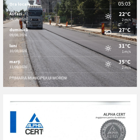
05:03
Ora locala
22°C
Astazi
08/08/2026
2 m/s
27°C
duminică
09/08/2026
1 m/s
31°C
luni
10/08/2026
1 m/s
35°C
marți
11/08/2026
2 m/s
PRIMARIA MUNICIPIULUI MORENI