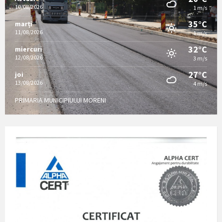
10/08/2026
1 m/s
35°C
marți
11/08/2026
1 m/s
32°C
miercuri
12/08/2026
3 m/s
27°C
joi
13/08/2026
4 m/s
PRIMARIA MUNICIPIULUI MORENI