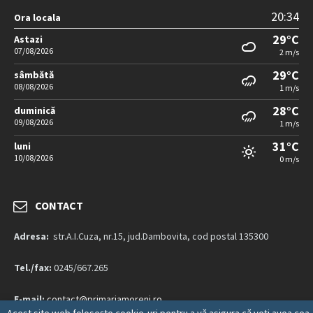
20:34
Ora locala
29°C
Astazi
07/08/2026
2 m/s
29°C
sâmbătă
08/08/2026
1 m/s
28°C
duminică
09/08/2026
1 m/s
31°C
luni
10/08/2026
0 m/s
CONTACT
Adresa:
str.A.I.Cuza, nr.15, jud.Dambovita, cod postal 135300
Tel./fax:
0245/667.265
E-mail:
contact@primariamoreni.ro