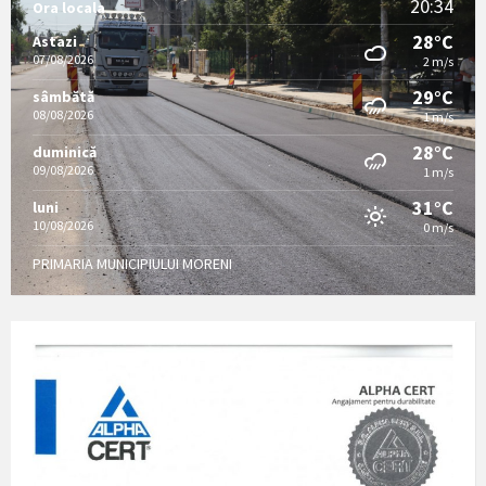
20:34
Ora locala
28°C
Astazi
07/08/2026
2 m/s
29°C
sâmbătă
08/08/2026
1 m/s
28°C
duminică
09/08/2026
1 m/s
31°C
luni
10/08/2026
0 m/s
PRIMARIA MUNICIPIULUI MORENI