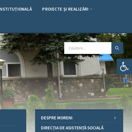
INSTITUȚIONALĂ
PROIECTE ȘI REALIZĂRI
CAUTARE:
Deschide bara de unelte
DESPRE MORENI
DIRECȚIA DE ASISTENȚĂ SOCIALĂ