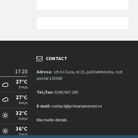
CONTACT
17:23
Adresa:
str.A.I.Cuza, nr.15, jud.Dambovita, cod
postal 135300
27°C
3 m/s
Tel./fax:
0245/667.265
27°C
0 m/s
E-mail:
contact@primariamoreni.ro
32°C
2 m/s
Mai multe detalii…
36°C
3 m/s