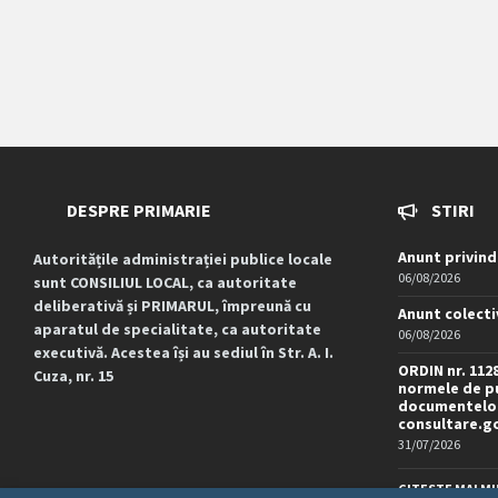
DESPRE PRIMARIE
STIRI
Anunt privind
Autoritățile administrației publice locale
06/08/2026
sunt CONSILIUL LOCAL, ca autoritate
deliberativă și PRIMARUL, împreună cu
Anunt colecti
aparatul de specialitate, ca autoritate
06/08/2026
executivă. Acestea își au sediul în Str. A. I.
ORDIN nr. 112
Cuza, nr. 15
normele de pu
documentelor
consultare.g
31/07/2026
CITESTE MAI MU