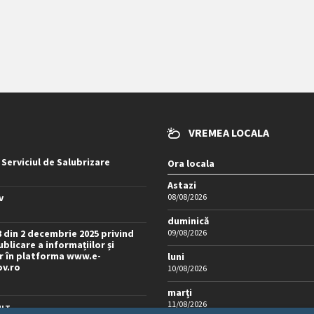
VREMEA LOCALA
 Serviciul de Salubrizare
Ora locala
Astazi
v
08/08/2026
duminică
8 din 2 decembrie 2025 privind
09/08/2026
blicare a informațiilor și
 în platforma www.e-
luni
ov.ro
10/08/2026
marți
11/08/2026
LT...