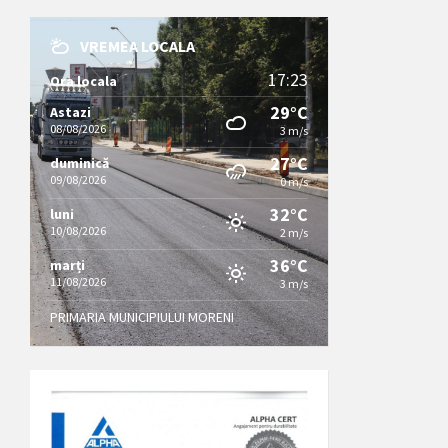
VREMEA LOCALA
17:23
Ora locala
29°C
Astazi
08/08/2026
3 m/s
27°C
duminică
09/08/2026
0 m/s
32°C
luni
10/08/2026
2 m/s
36°C
marți
11/08/2026
3 m/s
PRIMARIA MUNICIPIULUI MORENI