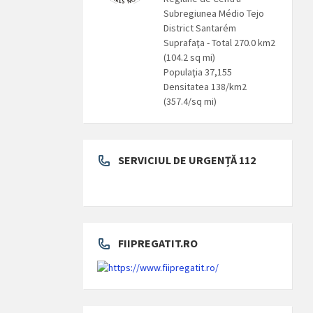
Subregiunea Médio Tejo
District Santarém
Suprafaţa - Total 270.0 km2
(104.2 sq mi)
Populaţia 37,155
Densitatea 138/km2
(357.4/sq mi)
SERVICIUL DE URGENȚĂ 112
FIIPREGATIT.RO