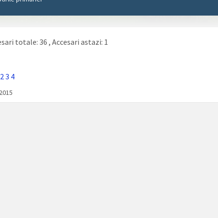
sari totale: 36
, Accesari astazi: 1
2
3
4
/2015