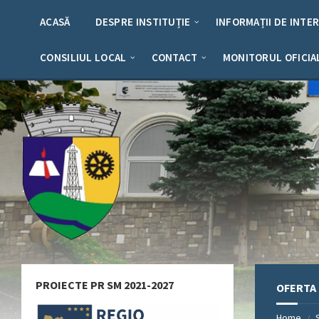
Skip
Skip
Skip
Skip
to
to
to
to
ACASĂ
DESPRE INSTITUȚIE
INFORMAȚII DE INTE
content
left
right
footer
sidebar
sidebar
CONSILIUL LOCAL
CONTACT
MONITORUL OFICIA
PROIECTE PR SM 2021-2027
OFERTA 
Home
/