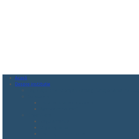
Acasă
Despre instituție
Legislație privind organizarea și funcționarea instituț
Conducere
Lista persoane conducere
Agenda conducerii
Organizare
Regulamente
Organigrama
Instituții în subordine