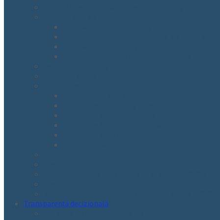
Finanțări nerambursabile pentru activități nonprofit
Achiziții publice
Programul anual al achizițiilor publice
Centralizatorul achizițiilor publice +5000 euro
Contractele de achiziție publică +5000 euro
Documente privind execuția contractelor
Declarații de avere și de interese
Dispoziții emise
Formulare
Formulare urbanism
Formulare impozite și taxe
Formulare asistență socială
Formulare Serviciul Valorificare Patrimoniu
Formulare agricol
Alte formulare utile
Alegeri Prezidențiale 2025
Alegeri Prezidențiale 2024
Alegeri pentru Senat și Camera Deputaților 2024
Alegeri pentru membrii din România în Parlamentul Eu
Recensământul Populației și Locuințelor – RPL 2021
Transparență decizională
Proiecte în consultare publică