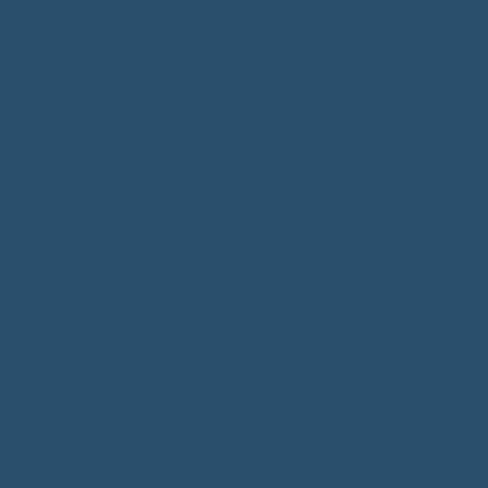
ropean și Alegeri pentru Autoritatile Administratiei Publice Loc