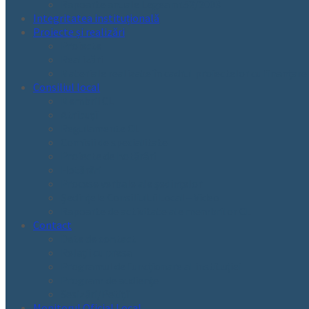
Rapoarte anuale Legea nr.52/2003
Integritatea instituțională
Proiecte și realizări
Proiecte
Realizări
Materiale realizate în cadrul proiectelor cu finanțar
Consiliul local
Membrii CL
Atribuții
Regulamente CL
Comisii de specialitate
Proiecte de hotărâri
Hotărâri
Procese verbale ale ședințelor
Ședințele Consiliului Local – Video
Rapoarte de activitate ale membrilor CL
Contact
Date de contact
Relații cu presa
Programul de funcționare al instituției
Program de audiențe
Sesizări/Petiții
Monitorul Oficial Local