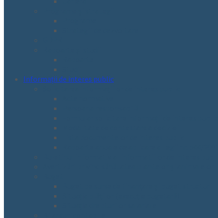
Cariera
Programe și strategii
Programe
Strategii de dezvoltare
GDPR
Rapoarte și studii
Rapoarte
Studii
Informații de interes public
Solicitarea informațiilor de interes public
Acte normative
Persoana responsabilă
Formular solicitare informații de interes public
Modalitate de contestare a deciziei
Lista documentelor de interes public
Rapoarte anuale de aplicare a Legii nr. 544/200
Buletinul informativ al informatiilor de interes publ
Avertizări privind sănătatea plantelor și animalelor
Buget
Buget pe surse de finanțare și buget structuri
Situația plăților (execuție bugetară)
Situația drepturilor salariale
Bilanțuri contabile