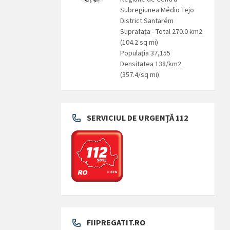
Subregiunea Médio Tejo
District Santarém
Suprafaţa - Total 270.0 km2
(104.2 sq mi)
Populaţia 37,155
Densitatea 138/km2
(357.4/sq mi)
SERVICIUL DE URGENȚĂ 112
FIIPREGATIT.RO