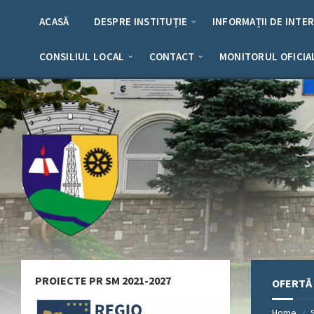
Skip
Skip
Skip
Skip
to
to
to
to
ACASĂ
DESPRE INSTITUȚIE
INFORMAȚII DE INTE
content
left
right
footer
sidebar
sidebar
CONSILIUL LOCAL
CONTACT
MONITORUL OFICIA
PROIECTE PR SM 2021-2027
OFERTĂ
Home
/