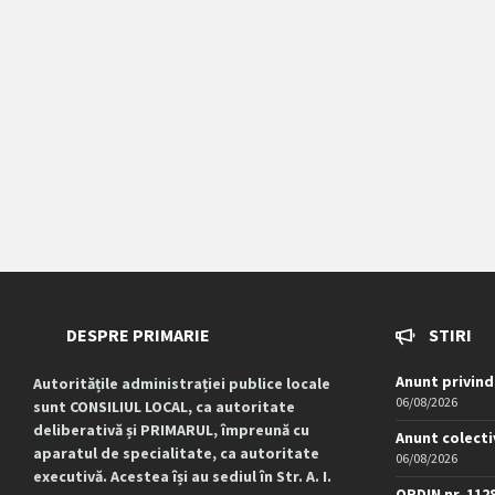
DESPRE PRIMARIE
STIRI
Anunt privind
Autoritățile administrației publice locale
06/08/2026
sunt CONSILIUL LOCAL, ca autoritate
deliberativă și PRIMARUL, împreună cu
Anunt colecti
aparatul de specialitate, ca autoritate
06/08/2026
executivă. Acestea își au sediul în Str. A. I.
ORDIN nr. 112