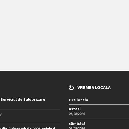
VREMEA LOCALA
 Serviciul de Salubrizare
Ora locala
Astazi
v
07/08/2026
sâmbătă
8 din 2 decembrie 2025 privind
08/08/2026