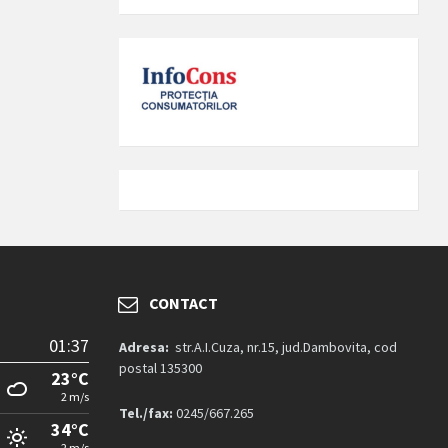
CONTACT
01:37
Adresa:
str.A.I.Cuza, nr.15, jud.Dambovita, cod
postal 135300
23°C
2 m/s
Tel./fax:
0245/667.265
34°C
2 m/s