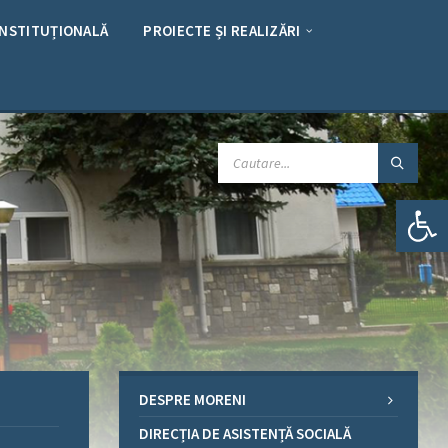
INSTITUȚIONALĂ
PROIECTE ȘI REALIZĂRI
CAUTARE:
Deschide bara de unelte
DESPRE MORENI
DIRECȚIA DE ASISTENȚĂ SOCIALĂ