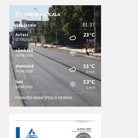
VREMEA LOCALA
01:37
Ora locala
23°C
Astazi
07/08/2026
1 m/s
34°C
sâmbătă
08/08/2026
2 m/s
31°C
duminică
09/08/2026
2 m/s
32°C
luni
10/08/2026
1 m/s
PRIMARIA MUNICIPIULUI MORENI