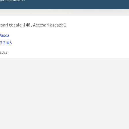
sari totale: 146
, Accesari astazi: 1
Pasca
2
3
4
5
/2023