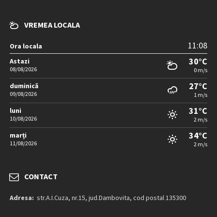
VREMEA LOCALA
11:08
Ora locala
30°C
Astazi
08/08/2026
0 m/s
27°C
duminică
09/08/2026
1 m/s
31°C
luni
10/08/2026
2 m/s
34°C
marți
11/08/2026
2 m/s
CONTACT
Adresa:
str.A.I.Cuza, nr.15, jud.Dambovita, cod postal 135300