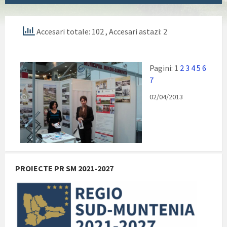
Accesari totale: 102
, Accesari astazi: 2
Pagini:
1
2
3
4
5
6
7
02/04/2013
PROIECTE PR SM 2021-2027