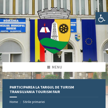
Skip
Skip
Skip
Skip
to
to
to
to
content
left
right
footer
Deschide bara de unelte
sidebar
sidebar
MENU
PARTICIPAREA LA TARGUL DE TURISM
TRANSILVANIA TOURISM FAIR
Home
Stirile primariei
/