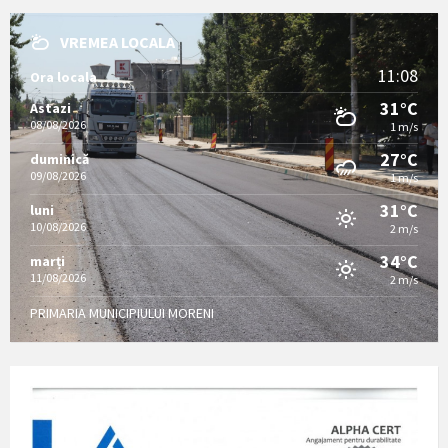
VREMEA LOCALA
11:08
Ora locala
31°C
Astazi
08/08/2026
1 m/s
27°C
duminică
09/08/2026
1 m/s
31°C
luni
10/08/2026
2 m/s
34°C
marți
11/08/2026
2 m/s
PRIMARIA MUNICIPIULUI MORENI