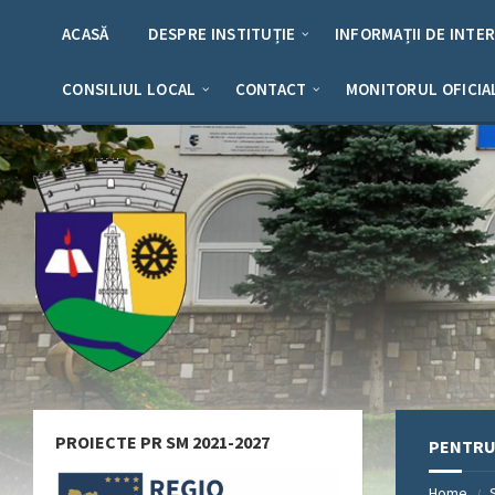
Skip
Skip
Skip
Skip
to
to
to
to
ACASĂ
DESPRE INSTITUȚIE
INFORMAȚII DE INTE
content
left
right
footer
sidebar
sidebar
CONSILIUL LOCAL
CONTACT
MONITORUL OFICIA
PROIECTE PR SM 2021-2027
PENTRU 
Home
/