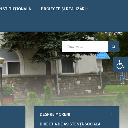
INSTITUȚIONALĂ
PROIECTE ȘI REALIZĂRI
CAUTARE:
Deschide bara de unelte
DESPRE MORENI
DIRECȚIA DE ASISTENȚĂ SOCIALĂ