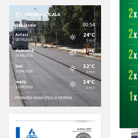
VREMEA LOCALA
00:54
Ora locala
24°C
Astazi
08/08/2026
2 m/s
27°C
duminică
09/08/2026
3 m/s
32°C
luni
10/08/2026
1 m/s
34°C
marți
11/08/2026
2 m/s
PRIMARIA MUNICIPIULUI MORENI