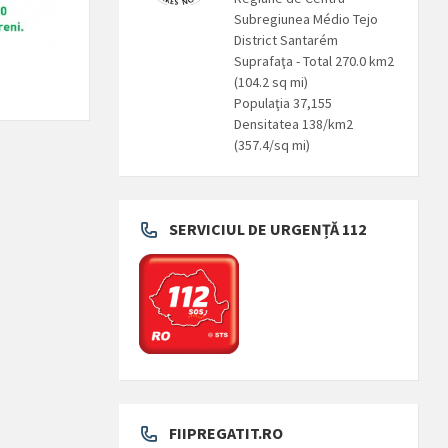
Subregiunea Médio Tejo
District Santarém
Suprafaţa - Total 270.0 km2
(104.2 sq mi)
Populaţia 37,155
Densitatea 138/km2
(357.4/sq mi)
SERVICIUL DE URGENȚĂ 112
FIIPREGATIT.RO