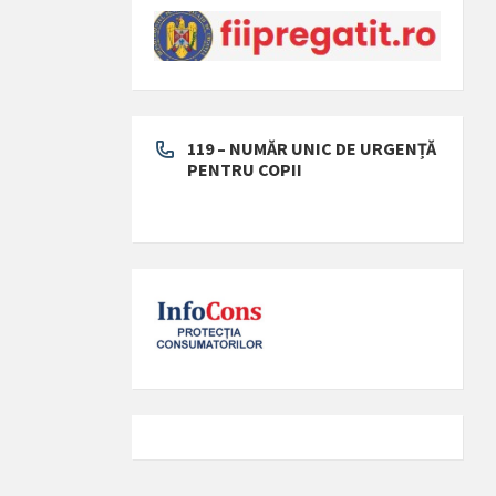
119 – NUMĂR UNIC DE URGENȚĂ
PENTRU COPII