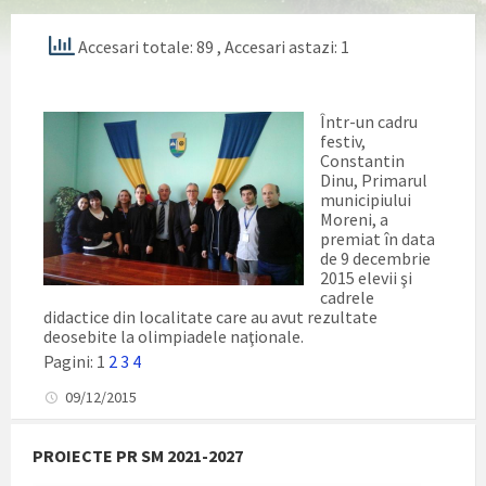
Accesari totale: 89
, Accesari astazi: 1
Într-un cadru
festiv,
Constantin
Dinu, Primarul
municipiului
Moreni, a
premiat în data
de 9 decembrie
2015 elevii şi
cadrele
didactice din localitate care au avut rezultate
deosebite la olimpiadele naţionale.
Pagini:
1
2
3
4
09/12/2015
PROIECTE PR SM 2021-2027