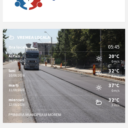
VREMEA LOCALA
05:45
Ora locala
20°C
Astazi
09/08/2026
0 m/s
32°C
luni
10/08/2026
2 m/s
37°C
marți
11/08/2026
0 m/s
32°C
miercuri
12/08/2026
3 m/s
PRIMARIA MUNICIPIULUI MORENI