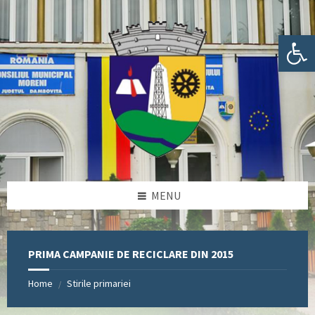
Skip
Skip
Skip
Skip
to
to
to
to
content
left
right
footer
Deschide bara de unelte
sidebar
sidebar
MENU
PRIMA CAMPANIE DE RECICLARE DIN 2015
Home
Stirile primariei
/