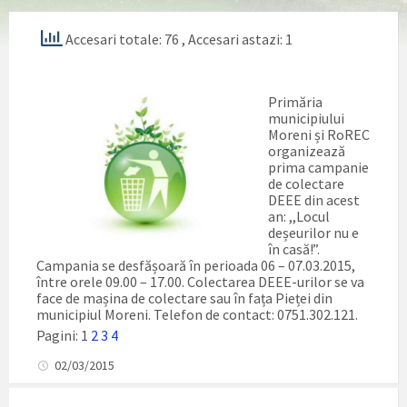
Accesari totale: 76
, Accesari astazi: 1
Primăria
municipiului
Moreni și RoREC
organizează
prima campanie
de colectare
DEEE din acest
an: ,,Locul
deșeurilor nu e
în casă!”.
Campania se desfășoară în perioada 06 – 07.03.2015,
între orele 09.00 – 17.00. Colectarea DEEE-urilor se va
face de mașina de colectare sau în fața Pieței din
municipiul Moreni. Telefon de contact: 0751.302.121.
Pagini:
1
2
3
4
02/03/2015