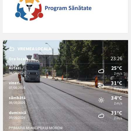
VREMEA LOCALA
23:26
Ora locala
25°C
Astazi
06/08/2026
2 m/s
31°C
vineri
07/08/2026
3 m/s
34°C
sâmbătă
08/08/2026
2 m/s
31°C
duminică
09/08/2026
2 m/s
PRIMARIA MUNICIPIULUI MORENI