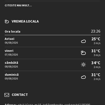
CITESTE MAI MULT...
VREMEA LOCALA
23:26
Ora locala
25°C
Astazi
06/08/2026
2 m/s
31°C
vineri
07/08/2026
3 m/s
34°C
sâmbătă
08/08/2026
2 m/s
31°C
duminică
09/08/2026
2 m/s
CONTACT
Adresa:
str.A.I.Cuza, nr.15, jud.Dambovita, cod postal 135300