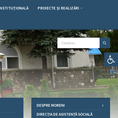
INSTITUȚIONALĂ
PROIECTE ȘI REALIZĂRI
CAUTARE:
Deschide bara de unelte
DESPRE MORENI
DIRECȚIA DE ASISTENȚĂ SOCIALĂ