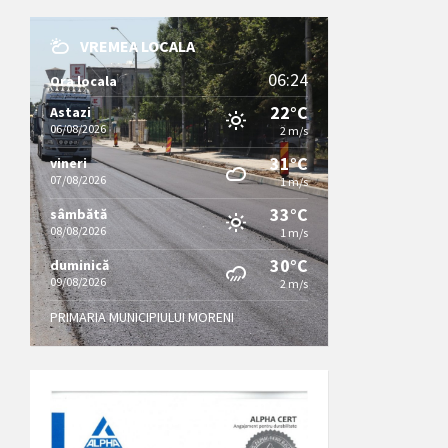
VREMEA LOCALA
06:24
Ora locala
22°C
Astazi
06/08/2026
2 m/s
31°C
vineri
07/08/2026
1 m/s
33°C
sâmbătă
08/08/2026
1 m/s
30°C
duminică
09/08/2026
2 m/s
PRIMARIA MUNICIPIULUI MORENI