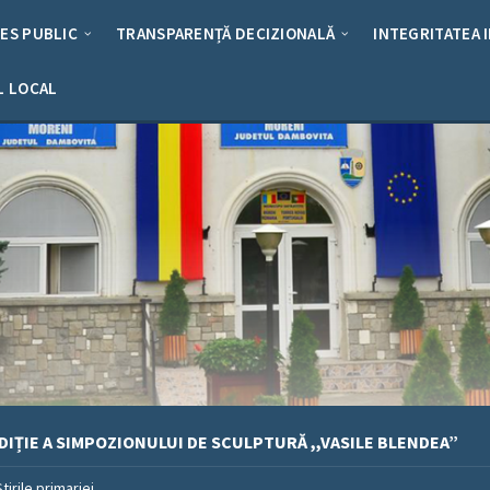
RES PUBLIC
TRANSPARENȚĂ DECIZIONALĂ
INTEGRITATEA 
L LOCAL
DIȚIE A SIMPOZIONULUI DE SCULPTURĂ ,,VASILE BLENDEA”
Stirile primariei