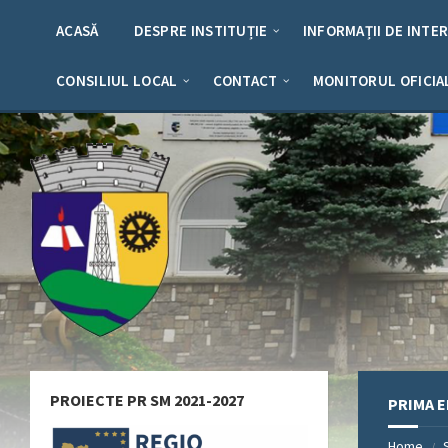
Skip
Skip
Skip
Skip
to
to
to
to
ACASĂ
DESPRE INSTITUȚIE
INFORMAȚII DE INTE
content
left
right
footer
sidebar
sidebar
CONSILIUL LOCAL
CONTACT
MONITORUL OFICIA
PROIECTE PR SM 2021-2027
PRIMA E
Home
/