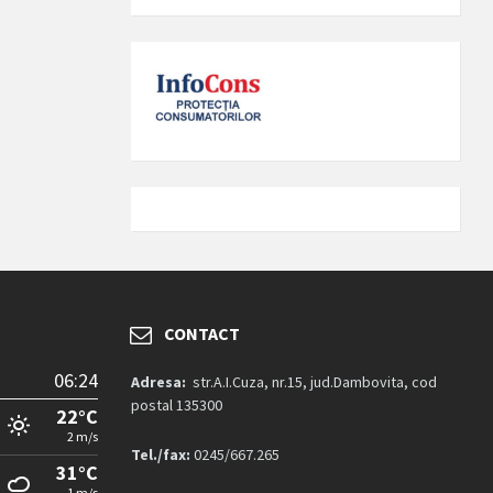
CONTACT
06:24
Adresa:
str.A.I.Cuza, nr.15, jud.Dambovita, cod
postal 135300
22°C
2 m/s
Tel./fax:
0245/667.265
31°C
1 m/s