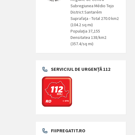
Subregiunea Médio Tejo
District Santarém
Suprafaţa - Total 270.0 km2
(104.2 sq mi)
Populaţia 37,155
Densitatea 138/km2
(357.4/sq mi)
SERVICIUL DE URGENȚĂ 112
FIIPREGATIT.RO