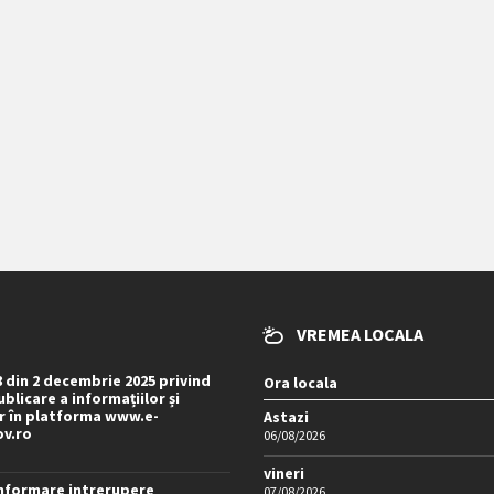
VREMEA LOCALA
8 din 2 decembrie 2025 privind
Ora locala
blicare a informațiilor și
 în platforma www.e-
Astazi
ov.ro
06/08/2026
vineri
nformare intrerupere
07/08/2026