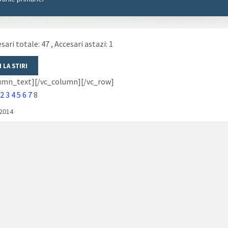
sari totale: 47
, Accesari astazi: 1
lumn_text][/vc_column][/vc_row]
2
3
4
5
6
7
8
/2014