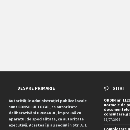
DESPRE PRIMARIE
STIRI
ORDIN nr. 112
Autoritățile administrației publice locale
normele de pu
sunt CONSILIUL LOCAL, ca autoritate
documentelor
deliberativă și PRIMARUL, împreună cu
consultare.g
aparatul de specialitate, ca autoritate
31/07/2026
executivă. Acestea își au sediul în Str. A. I.
Completare I