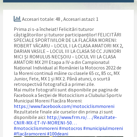
Accesari totale: 48
, Accesari astazi: 1
Prima zi s-a încheiat! Felicitări tuturor
câștigătorilor și tuturor participanților! FELICITĂRI
SPECIALE SPORTIVILOR DE LA FLACĂRA MORENI:
ROBERT VĂCARU – LOCUL I LA CLASA AMATORI MX 2,
DARIAN VASILE – LOCUL III LA CLASA 50 CC JUNIORI
MICI ȘI ROMULUS NECȘOIU – LOCUL VII LA CLASA
AMATORI MX 2!!! Etapa a IV-a din Campionatul
Național Individual al României la Motocros 2022 de
la Moreni continuă mâine cu clasele 65 cc, 85 cc, MX
Junior, Fete, MX 1 și MX 2. Până atunci, o scurtă
retrospectivă fotografică a primei zile.
Mai multe fotografii sunt disponibile pe pagina de
Facebook a Secției de Motociclism a Clubului Sportiv
Municipal Moreni Flacăra Moreni:
https://www.facebook.com/motociclismmoreni
Rezultatele finale ale curselor din prima zi sunt
disponibile aici:
http://www.frm.ro/…/Rezultate-
CNIR-MX-ET-IV-MORENI-50…
#motociclismmoreni
#motocros
#municipiulmoreni
#flacăramoreni
#100deani