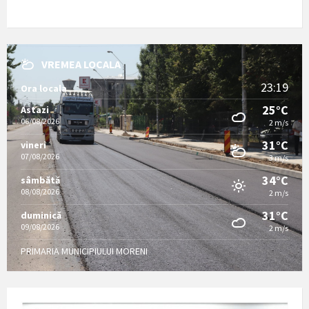
VREMEA LOCALA
23:19
Ora locala
25°C
Astazi
06/08/2026
2 m/s
31°C
vineri
07/08/2026
3 m/s
34°C
sâmbătă
08/08/2026
2 m/s
31°C
duminică
09/08/2026
2 m/s
PRIMARIA MUNICIPIULUI MORENI