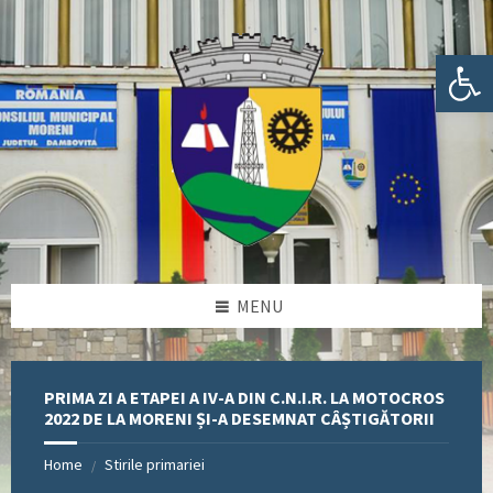
Skip
Skip
Skip
Skip
to
to
to
to
content
left
right
footer
Deschide bara de unelte
sidebar
sidebar
MENU
PRIMA ZI A ETAPEI A IV-A DIN C.N.I.R. LA MOTOCROS
2022 DE LA MORENI ȘI-A DESEMNAT CÂȘTIGĂTORII
Home
Stirile primariei
/