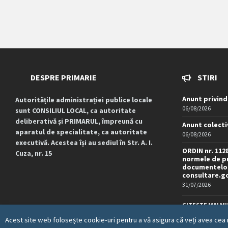
DESPRE PRIMARIE
STIRI
Anunt privind
Autoritățile administrației publice locale
06/08/2026
sunt CONSILIUL LOCAL, ca autoritate
deliberativă și PRIMARUL, împreună cu
Anunt colecti
aparatul de specialitate, ca autoritate
06/08/2026
executivă. Acestea își au sediul în Str. A. I.
ORDIN nr. 112
Cuza, nr. 15
normele de pu
documentelor
consultare.g
31/07/2026
CITESTE MAI MU
Acest site web folosește cookie-uri pentru a vă asigura că veți avea cea 