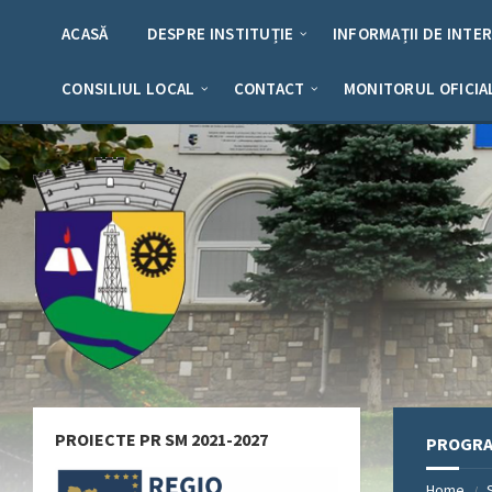
Skip
Skip
Skip
Skip
to
to
to
to
ACASĂ
DESPRE INSTITUȚIE
INFORMAȚII DE INTE
content
left
right
footer
sidebar
sidebar
CONSILIUL LOCAL
CONTACT
MONITORUL OFICIA
PROIECTE PR SM 2021-2027
PROGRA
Home
/