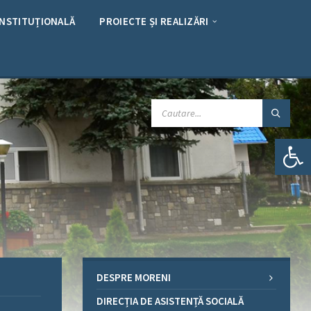
INSTITUȚIONALĂ
PROIECTE ȘI REALIZĂRI
CAUTARE:
Deschide bara de unelte
DESPRE MORENI
DIRECȚIA DE ASISTENȚĂ SOCIALĂ