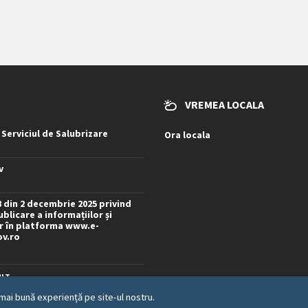
VREMEA LOCALA
 Serviciul de Salubrizare
Ora locala
v
8 din 2 decembrie 2025 privind
blicare a informațiilor și
 în platforma www.e-
ov.ro
LT...
mai bună experiență pe site-ul nostru.