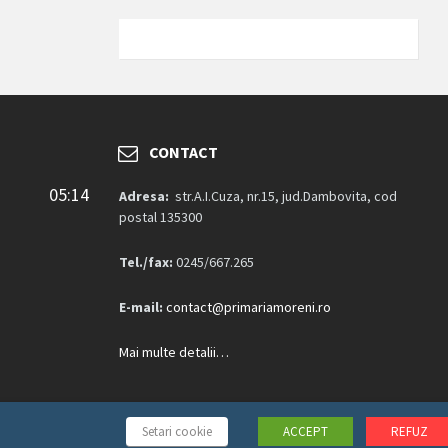
CONTACT
05:14
Adresa:
str.A.I.Cuza, nr.15, jud.Dambovita, cod
postal 135300
Tel./fax:
0245/667.265
E-mail:
contact@primariamoreni.ro
Mai multe detalii…
Setari cookie
ACCEPT
REFUZ