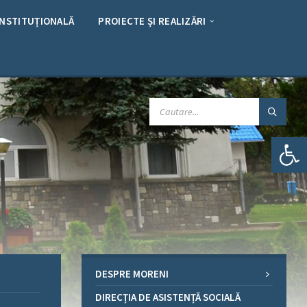
INSTITUȚIONALĂ
PROIECTE ȘI REALIZĂRI
CAUTARE:
Deschide bara de unelte
DESPRE MORENI
DIRECȚIA DE ASISTENȚĂ SOCIALĂ