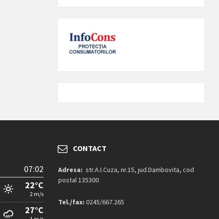
CONTACT
07:02
Adresa:
str.A.I.Cuza, nr.15, jud.Dambovita, cod
postal 135300
22°C
2 m/s
Tel./fax:
0245/667.265
27°C
1 m/s