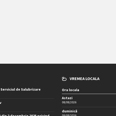
VREMEA LOCALA
 Serviciul de Salubrizare
Ora locala
Astazi
v
08/08/2026
duminică
8 din 2 decembrie 2025 privind
09/08/2026