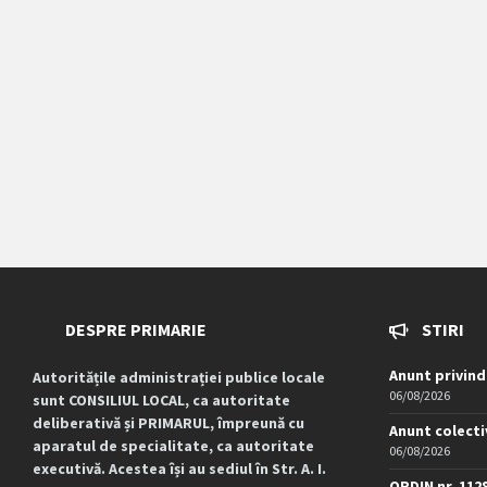
DESPRE PRIMARIE
STIRI
Anunt privind
Autoritățile administrației publice locale
06/08/2026
sunt CONSILIUL LOCAL, ca autoritate
deliberativă și PRIMARUL, împreună cu
Anunt colecti
aparatul de specialitate, ca autoritate
06/08/2026
executivă. Acestea își au sediul în Str. A. I.
ORDIN nr. 112