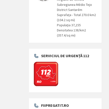
Subregiunea Médio Tejo
District Santarém
Suprafaţa - Total 270.0 km2
(104.2 sq mi)
Populaţia 37,155
Densitatea 138/km2
(357.4/sq mi)
SERVICIUL DE URGENȚĂ 112
FIIPREGATIT.RO