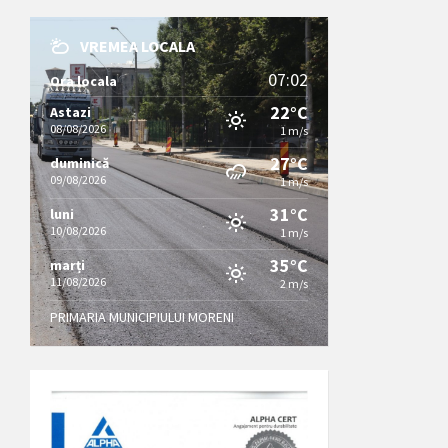
VREMEA LOCALA
07:02
Ora locala
22°C
Astazi
08/08/2026
1 m/s
27°C
duminică
09/08/2026
1 m/s
31°C
luni
10/08/2026
1 m/s
35°C
marți
11/08/2026
2 m/s
PRIMARIA MUNICIPIULUI MORENI