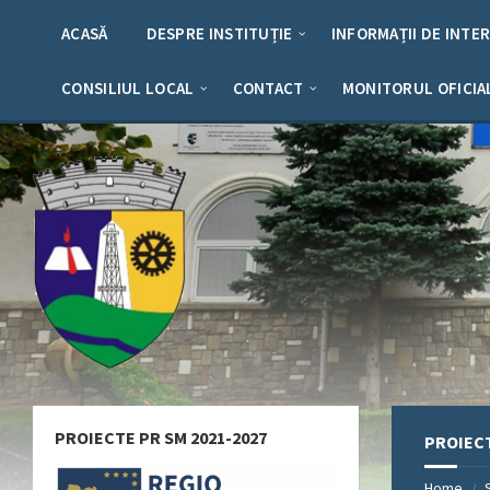
Skip
Skip
Skip
Skip
to
to
to
to
ACASĂ
DESPRE INSTITUȚIE
INFORMAȚII DE INTE
content
left
right
footer
sidebar
sidebar
CONSILIUL LOCAL
CONTACT
MONITORUL OFICIA
PROIECTE PR SM 2021-2027
PROIECT
Home
/