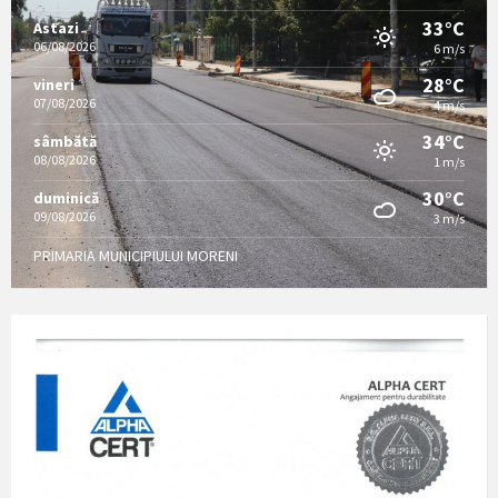
33°C
Astazi
06/08/2026
6 m/s
28°C
vineri
07/08/2026
4 m/s
34°C
sâmbătă
08/08/2026
1 m/s
30°C
duminică
09/08/2026
3 m/s
PRIMARIA MUNICIPIULUI MORENI