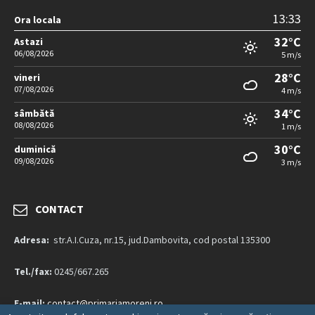
13:33
Ora locala
32°C
Astazi
06/08/2026
5 m/s
28°C
vineri
07/08/2026
4 m/s
34°C
sâmbătă
08/08/2026
1 m/s
30°C
duminică
09/08/2026
3 m/s
CONTACT
Adresa:
str.A.I.Cuza, nr.15, jud.Dambovita, cod postal 135300
Tel./fax:
0245/667.265
E-mail:
contact@primariamoreni.ro