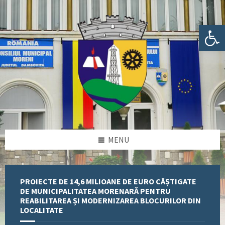
Skip
Skip
Skip
Skip
to
to
to
to
content
left
right
footer
Deschide bara de unelte
sidebar
sidebar
MENU
PROIECTE DE 14,6 MILIOANE DE EURO CÂȘTIGATE
DE MUNICIPALITATEA MORENARĂ PENTRU
REABILITAREA ȘI MODERNIZAREA BLOCURILOR DIN
LOCALITATE