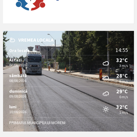
VREMEA LOCALA
14:55
Ora locala
32°C
Astazi
07/08/2026
3 m/s
28°C
sâmbătă
08/08/2026
5 m/s
29°C
duminică
09/08/2026
0 m/s
32°C
luni
10/08/2026
1 m/s
PRIMARIA MUNICIPIULUI MORENI