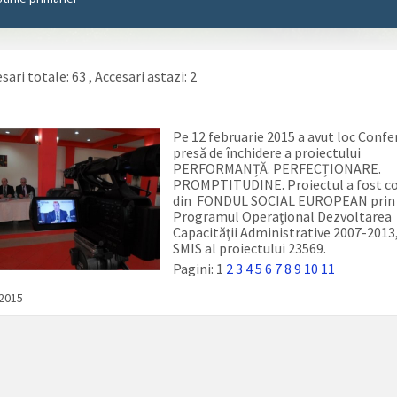
sari totale: 63
, Accesari astazi: 2
Pe 12 februarie 2015 a avut loc Confe
presă de închidere a proiectului
PERFORMANȚĂ. PERFECȚIONARE.
PROMPTITUDINE. Proiectul a fost co
din FONDUL SOCIAL EUROPEAN prin
Programul Operaţional Dezvoltarea
Capacităţii Administrative 2007-2013
SMIS al proiectului 23569.
Pagini:
1
2
3
4
5
6
7
8
9
10
11
/2015