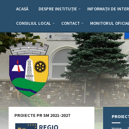
Skip
Skip
Skip
Skip
to
to
to
to
ACASĂ
DESPRE INSTITUȚIE
INFORMAȚII DE INTE
content
left
right
footer
sidebar
sidebar
CONSILIUL LOCAL
CONTACT
MONITORUL OFICIA
PROIECTE PR SM 2021-2027
PROIEC
Home
/