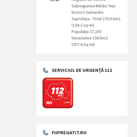
Subregiunea Médio Tejo
District Santarém
Suprafaţa - Total 270.0 km2
(104.2 sq mi)
Populaţia 37,155
Densitatea 138/km2
(357.4/sq mi)
SERVICIUL DE URGENȚĂ 112
FIIPREGATIT.RO