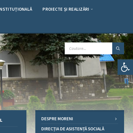
INSTITUȚIONALĂ
PROIECTE ȘI REALIZĂRI
CAUTARE:
Deschide bara de unelte
DESPRE MORENI
L
DIRECȚIA DE ASISTENȚĂ SOCIALĂ