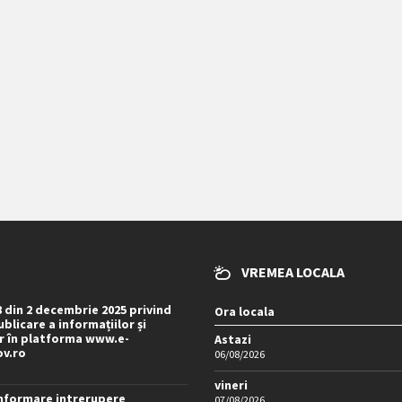
VREMEA LOCALA
8 din 2 decembrie 2025 privind
Ora locala
blicare a informațiilor și
 în platforma www.e-
Astazi
ov.ro
06/08/2026
vineri
nformare intrerupere
07/08/2026