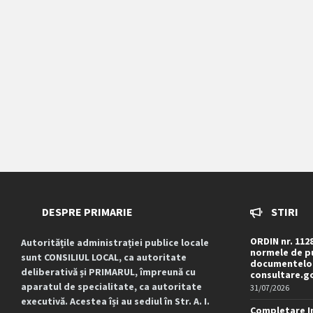
DESPRE PRIMARIE
STIRI
ORDIN nr. 112
Autoritățile administrației publice locale
normele de pu
sunt CONSILIUL LOCAL, ca autoritate
documentelor
deliberativă și PRIMARUL, împreună cu
consultare.g
aparatul de specialitate, ca autoritate
31/07/2026
executivă. Acestea își au sediul în Str. A. I.
Completare I