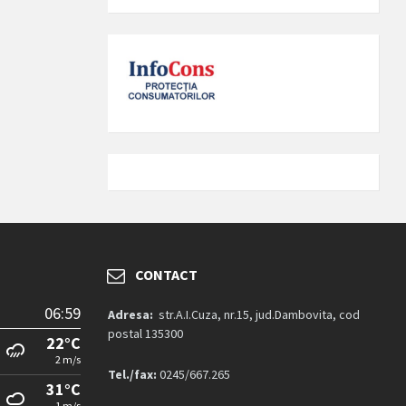
CONTACT
06:59
Adresa:
str.A.I.Cuza, nr.15, jud.Dambovita, cod
postal 135300
22°C
2 m/s
Tel./fax:
0245/667.265
31°C
1 m/s