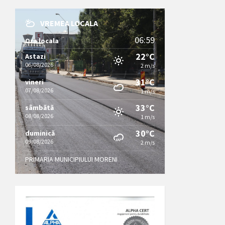
VREMEA LOCALA
06:59
Ora locala
22°C
Astazi
06/08/2026
2 m/s
31°C
vineri
07/08/2026
1 m/s
33°C
sâmbătă
08/08/2026
1 m/s
30°C
duminică
09/08/2026
2 m/s
PRIMARIA MUNICIPIULUI MORENI