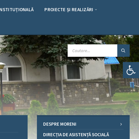
INSTITUȚIONALĂ
PROIECTE ȘI REALIZĂRI
CAUTARE:
Deschide bara de unelte
DESPRE MORENI
DIRECȚIA DE ASISTENȚĂ SOCIALĂ