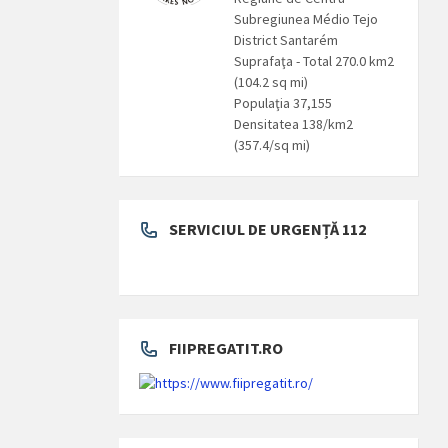
Subregiunea Médio Tejo
District Santarém
Suprafaţa - Total 270.0 km2
(104.2 sq mi)
Populaţia 37,155
Densitatea 138/km2
(357.4/sq mi)
SERVICIUL DE URGENȚĂ 112
FIIPREGATIT.RO