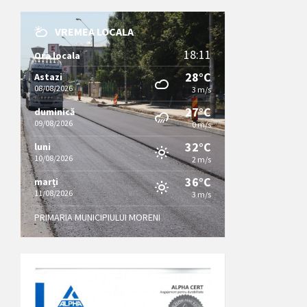
VREMEA LOCALA
18:11
Ora locala
28°C
Astazi
08/08/2026
3 m/s
27°C
duminică
09/08/2026
0 m/s
32°C
luni
10/08/2026
2 m/s
36°C
marți
11/08/2026
3 m/s
PRIMARIA MUNICIPIULUI MORENI