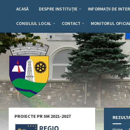
Skip
Skip
Skip
Skip
to
to
to
to
ACASĂ
DESPRE INSTITUȚIE
INFORMAȚII DE INTE
content
left
right
footer
sidebar
sidebar
CONSILIUL LOCAL
CONTACT
MONITORUL OFICIA
PROIECTE PR SM 2021-2027
REZULTA
Home
/