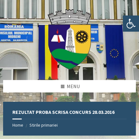
Skip
Skip
Skip
Skip
to
to
to
to
content
left
right
footer
Deschide bara de unelte
sidebar
sidebar
MENU
REZULTAT PROBA SCRISA CONCURS 28.03.2016
Home
Stirile primariei
/