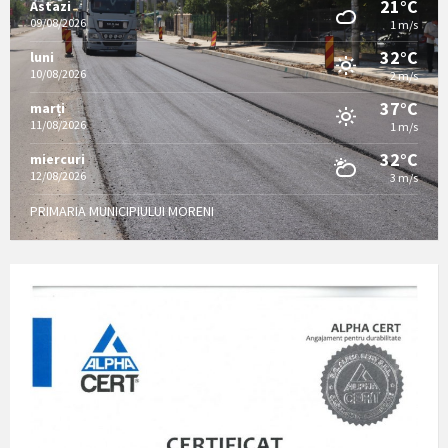
21°C
Astazi
09/08/2026
1 m/s
32°C
luni
10/08/2026
2 m/s
37°C
marți
11/08/2026
1 m/s
32°C
miercuri
12/08/2026
3 m/s
PRIMARIA MUNICIPIULUI MORENI