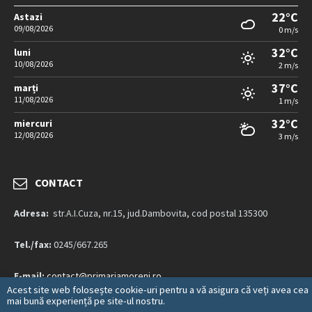
22°C
Astazi
09/08/2026
0 m/s
32°C
luni
10/08/2026
2 m/s
37°C
marți
11/08/2026
1 m/s
32°C
miercuri
12/08/2026
3 m/s
CONTACT
Adresa:
str.A.I.Cuza, nr.15, jud.Dambovita, cod postal 135300
Tel./fax:
0245/667.265
E-mail:
contact@primariamoreni.ro
Acest site web folosește cookie-uri pentru a vă asigura că veți avea cea
mai bună experiență pe site-ul nostru.
Mai multe detalii…