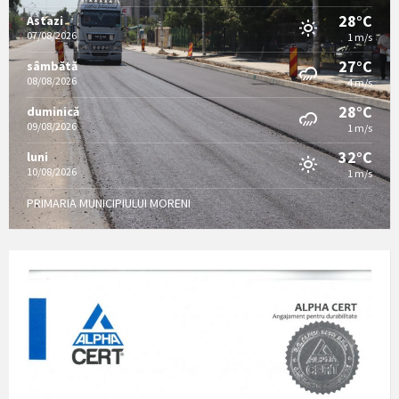
28°C
Astazi
07/08/2026
1 m/s
27°C
sâmbătă
08/08/2026
4 m/s
28°C
duminică
09/08/2026
1 m/s
32°C
luni
10/08/2026
1 m/s
PRIMARIA MUNICIPIULUI MORENI