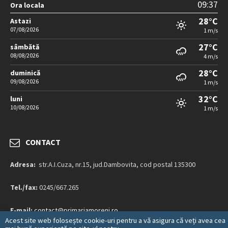
09:37
Ora locala
28°C
Astazi
07/08/2026
1 m/s
27°C
sâmbătă
08/08/2026
4 m/s
28°C
duminică
09/08/2026
1 m/s
32°C
luni
10/08/2026
1 m/s
CONTACT
Adresa:
str.A.I.Cuza, nr.15, jud.Dambovita, cod postal 135300
Tel./fax:
0245/667.265
E-mail:
contact@primariamoreni.ro
Acest site web folosește cookie-uri pentru a vă asigura că veți avea cea