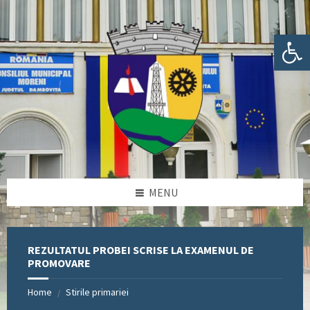
Skip
Skip
Skip
Skip
to
to
to
to
content
left
right
footer
Deschide bara de unelte
sidebar
sidebar
MENU
REZULTATUL PROBEI SCRISE LA EXAMENUL DE
PROMOVARE
Home
Stirile primariei
/