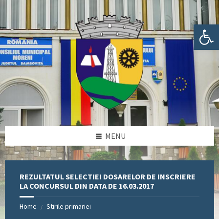
Skip
Skip
Skip
Skip
to
to
to
to
content
left
right
footer
Deschide bara de unelte
sidebar
sidebar
MENU
REZULTATUL SELECTIEI DOSARELOR DE INSCRIERE
LA CONCURSUL DIN DATA DE 16.03.2017
Home
Stirile primariei
/