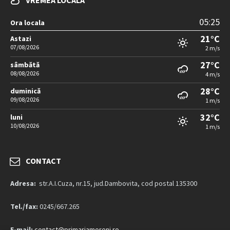
VREMEA LOCALA
05:25
Ora locala
21°C
Astazi
07/08/2026
2 m/s
27°C
sâmbătă
08/08/2026
4 m/s
28°C
duminică
09/08/2026
1 m/s
32°C
luni
10/08/2026
1 m/s
CONTACT
Adresa:
str.A.I.Cuza, nr.15, jud.Dambovita, cod postal 135300
Tel./fax:
0245/667.265
E-mail:
contact@primariamoreni.ro