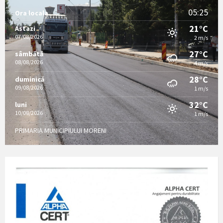
05:25
Ora locala
21°C
Astazi
07/08/2026
2 m/s
27°C
sâmbătă
08/08/2026
4 m/s
28°C
duminică
09/08/2026
1 m/s
32°C
luni
10/08/2026
1 m/s
PRIMARIA MUNICIPIULUI MORENI