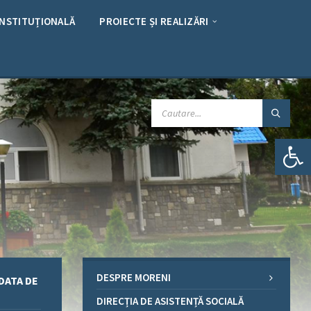
INSTITUȚIONALĂ
PROIECTE ȘI REALIZĂRI
CAUTARE:
Deschide bara de unelte
DESPRE MORENI
DATA DE
DIRECȚIA DE ASISTENȚĂ SOCIALĂ