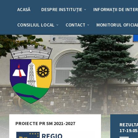
Skip
Skip
Skip
Skip
to
to
to
to
ACASĂ
DESPRE INSTITUȚIE
INFORMAȚII DE INTE
content
left
right
footer
sidebar
sidebar
CONSILIUL LOCAL
CONTACT
MONITORUL OFICIA
PROIECTE PR SM 2021-2027
REZULTA
17-19.05