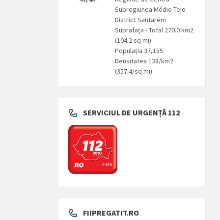
Subregiunea Médio Tejo
District Santarém
Suprafaţa - Total 270.0 km2
(104.2 sq mi)
Populaţia 37,155
Densitatea 138/km2
(357.4/sq mi)
SERVICIUL DE URGENȚĂ 112
FIIPREGATIT.RO