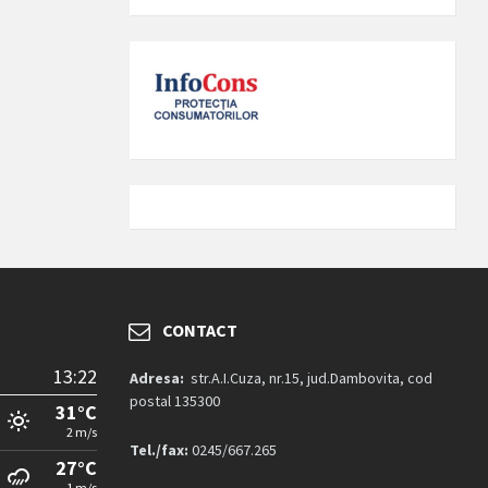
CONTACT
13:22
Adresa:
str.A.I.Cuza, nr.15, jud.Dambovita, cod
postal 135300
31°C
2 m/s
Tel./fax:
0245/667.265
27°C
1 m/s