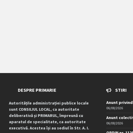
DESPRE PRIMARIE
STIRI
Anunt privind
Autoritățile administrației publice locale
06/08/2026
sunt CONSILIUL LOCAL, ca autoritate
deliberativă și PRIMARUL, împreună cu
Anunt colecti
aparatul de specialitate, ca autoritate
06/08/2026
executivă. Acestea își au sediul în Str. A. I.
ORDIN nr. 112