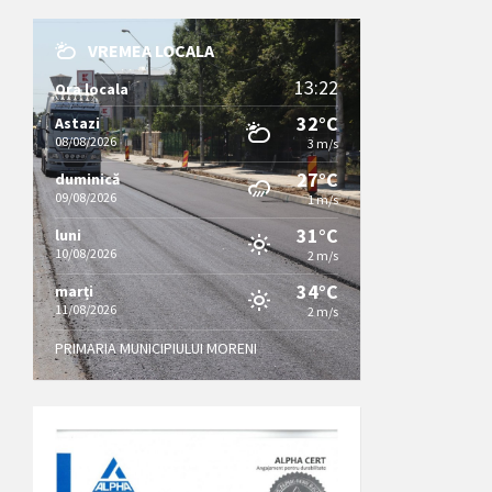
VREMEA LOCALA
13:22
Ora locala
32°C
Astazi
08/08/2026
3 m/s
27°C
duminică
09/08/2026
1 m/s
31°C
luni
10/08/2026
2 m/s
34°C
marți
11/08/2026
2 m/s
PRIMARIA MUNICIPIULUI MORENI