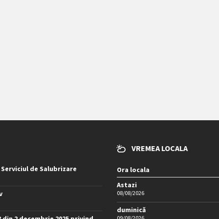
VREMEA LOCALA
 Serviciul de Salubrizare
Ora locala
Astazi
v
08/08/2026
duminică
8 din 2 decembrie 2025 privind
09/08/2026