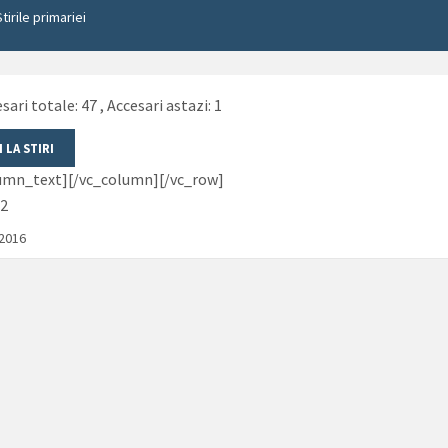
Stirile primariei
sari totale: 47
, Accesari astazi: 1
lumn_text][/vc_column][/vc_row]
2
/2016