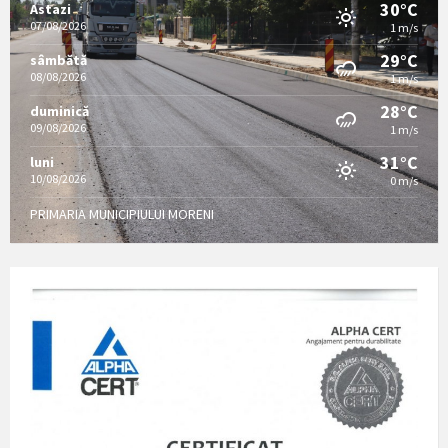
30°C
Astazi
07/08/2026
1 m/s
29°C
sâmbătă
08/08/2026
1 m/s
28°C
duminică
09/08/2026
1 m/s
31°C
luni
10/08/2026
0 m/s
PRIMARIA MUNICIPIULUI MORENI