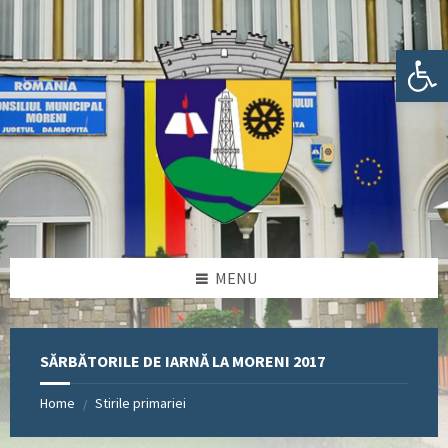
Skip
Skip
Skip
Skip
to
to
to
to
content
left
right
footer
Deschide bara de unelte
sidebar
sidebar
MENU
SĂRBĂTORILE DE IARNĂ LA MORENI 2017
Home
Stirile primariei
/