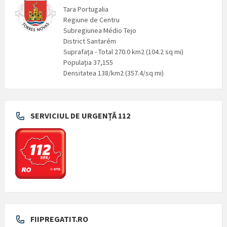
Tara Portugalia
Regiune de Centru
Subregiunea Médio Tejo
District Santarém
Suprafaţa - Total 270.0 km2 (104.2 sq mi)
Populaţia 37,155
Densitatea 138/km2 (357.4/sq mi)
SERVICIUL DE URGENȚĂ 112
FIIPREGATIT.RO