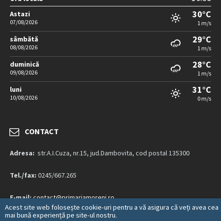
30°C
Astazi
07/08/2026
1 m/s
29°C
sâmbătă
08/08/2026
1 m/s
28°C
duminică
09/08/2026
1 m/s
31°C
luni
10/08/2026
0 m/s
CONTACT
Adresa:
str.A.I.Cuza, nr.15, jud.Dambovita, cod postal 135300
Tel./fax:
0245/667.265
E-mail:
contact@primariamoreni.ro
Acest site web folosește cookie-uri pentru a vă asigura că veți avea cea
mai bună experiență pe site-ul nostru.
Mai multe detalii…