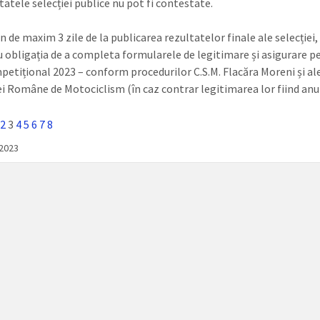
tatele selecției publice nu pot fi contestate.
 de maxim 3 zile de la publicarea rezultatelor finale ale selecției, 
u obligația de a completa formularele de legitimare și asigurare p
petițional 2023 – conform procedurilor C.S.M. Flacăra Moreni și al
ei Române de Motociclism (în caz contrar legitimarea lor fiind anu
2
3
4
5
6
7
8
/2023