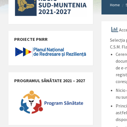
Home
/
Acce
PROIECTE PNRR
Selecția 
C.S.M. Fl
Cerer
docum
de e-
regist
PROGRAMUL SĂNĂTATE 2021 – 2027
cores
Nicio 
nu su
Princi
astfel
dispo