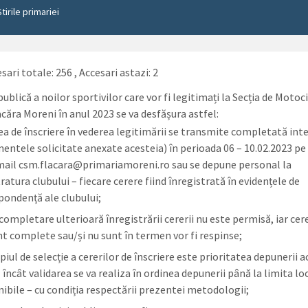
Stirile primariei
sari totale: 256
, Accesari astazi: 2
publică a noilor sportivilor care vor fi legitimați la Secția de Motoc
acăra Moreni în anul 2023 se va desfășura astfel:
ea de înscriere în vederea legitimării se transmite completată inte
entele solicitate anexate acesteia) în perioada 06 – 10.02.2023 pe
mail csm.flacara@primariamoreni.ro sau se depune personal la
ratura clubului – fiecare cerere fiind înregistrată în evidențele de
pondență ale clubului;
completare ulterioară înregistrării cererii nu este permisă, iar cere
nt complete sau/și nu sunt în termen vor fi respinse;
piul de selecție a cererilor de înscriere este prioritatea depunerii 
 încât validarea se va realiza în ordinea depunerii până la limita lo
nibile – cu condiția respectării prezentei metodologii;