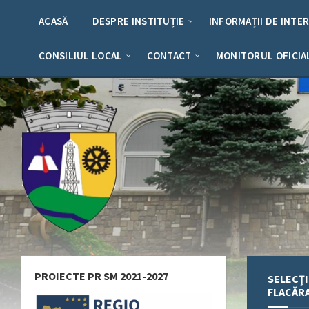
Skip
Skip
Skip
Skip
to
to
to
to
ACASĂ
DESPRE INSTITUȚIE
INFORMAȚII DE INTE
content
left
right
footer
sidebar
sidebar
CONSILIUL LOCAL
CONTACT
MONITORUL OFICIA
PROIECTE PR SM 2021-2027
SELECȚI
FLACĂR