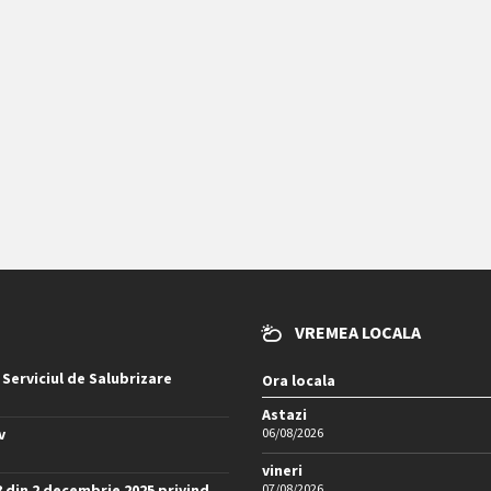
VREMEA LOCALA
 Serviciul de Salubrizare
Ora locala
Astazi
v
06/08/2026
vineri
8 din 2 decembrie 2025 privind
07/08/2026