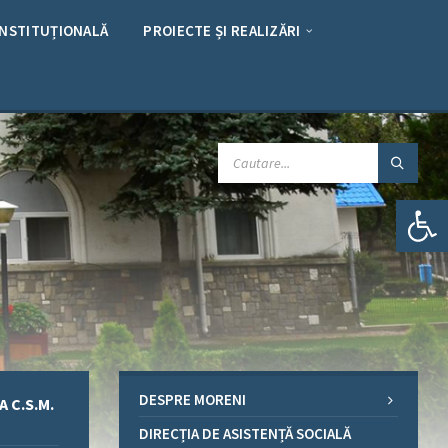
INSTITUȚIONALĂ
PROIECTE ȘI REALIZĂRI
CAUTARE:
Deschide bara de unelte
DESPRE MORENI
 C.S.M.
DIRECȚIA DE ASISTENȚĂ SOCIALĂ