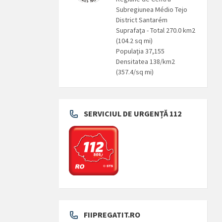
Subregiunea Médio Tejo
District Santarém
Suprafaţa - Total 270.0 km2
(104.2 sq mi)
Populaţia 37,155
Densitatea 138/km2
(357.4/sq mi)
SERVICIUL DE URGENȚĂ 112
FIIPREGATIT.RO