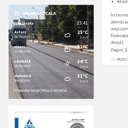
Rezul
VREMEA LOCALA
În termen
admiși a
23:41
Ora locala
anul com
25°C
Astazi
Federați
06/08/2026
2 m/s
drept).
31°C
vineri
Pagini:
1
07/08/2026
3 m/s
06/02
34°C
sâmbătă
08/08/2026
2 m/s
31°C
duminică
09/08/2026
2 m/s
PRIMARIA MUNICIPIULUI MORENI