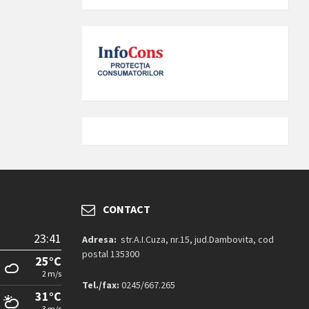
CONTACT
23:41
Adresa:
str.A.I.Cuza, nr.15, jud.Dambovita, cod
postal 135300
25°C
2 m/s
Tel./fax:
0245/667.265
31°C
3 m/s