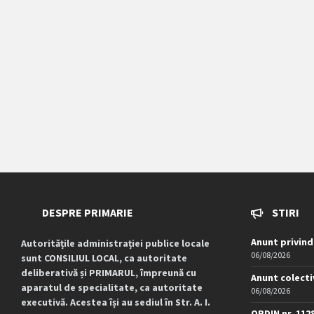
DESPRE PRIMARIE
STIRI
Anunt privind
Autoritățile administrației publice locale
06/08/2026
sunt CONSILIUL LOCAL, ca autoritate
deliberativă și PRIMARUL, împreună cu
Anunt colecti
aparatul de specialitate, ca autoritate
06/08/2026
executivă. Acestea își au sediul în Str. A. I.
ORDIN nr. 112