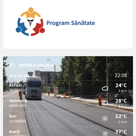
VREMEA LOCALA
22:08
Ora locala
24°C
Astazi
08/08/2026
1 m/s
28°C
duminică
09/08/2026
1 m/s
32°C
luni
10/08/2026
2 m/s
37°C
marți