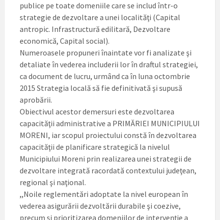
publice pe toate domeniile care se includ într-o
strategie de dezvoltare a unei localităţi (Capital
antropic. Infrastructură edilitară, Dezvoltare
economică, Capital social).
Numeroasele propuneri înaintate vor fi analizate şi
detaliate în vederea includerii lor în draftul strategiei,
ca document de lucru, urmând ca în luna octombrie
2015 Strategia locală să fie definitivată şi supusă
aprobării.
Obiectivul acestor demersuri este dezvoltarea
capacităţii administrative a PRIMĂRIEI MUNICIPIULUI
MORENI, iar scopul proiectului constă în dezvoltarea
capacităţii de planificare strategică la nivelul
Municipiului Moreni prin realizarea unei strategii de
dezvoltare integrată racordată contextului judeţean,
regional şi naţional.
,,Noile reglementări adoptate la nivel european în
vederea asigurării dezvoltării durabile şi coezive,
precum şi prioritizarea domeniilor de intervenţie a