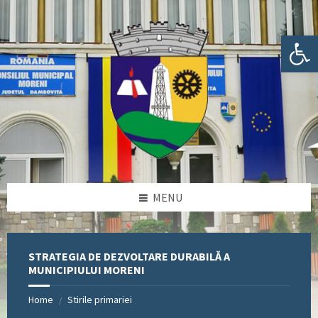
Skip
Skip
Skip
Skip
to
to
to
to
content
left
right
footer
Deschide bara de unelte
sidebar
sidebar
MENU
STRATEGIA DE DEZVOLTARE DURABILĂ A
MUNICIPIULUI MORENI
Home
Stirile primariei
/