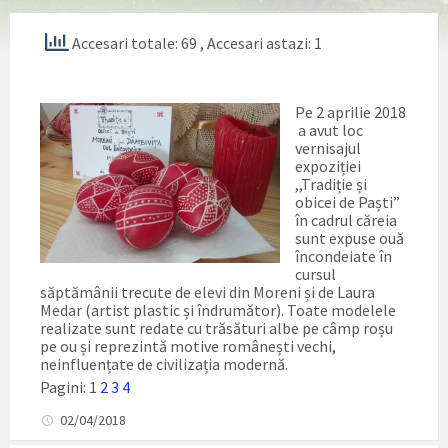
Accesari totale: 69
, Accesari astazi: 1
Pe 2 aprilie 2018
a avut loc
vernisajul
expoziției
,,Tradiție și
obicei de Paști”
în cadrul căreia
sunt expuse ouă
încondeiate în
cursul
săptămânii trecute de elevi din Moreni și de Laura
Medar (artist plastic și îndrumător). Toate modelele
realizate sunt redate cu trăsături albe pe câmp roșu
pe ou și reprezintă motive românești vechi,
neinfluențate de civilizația modernă.
Pagini:
1
2
3
4
02/04/2018