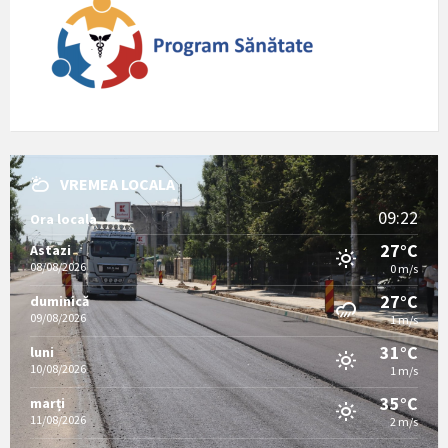
VREMEA LOCALA
09:22
Ora locala
27°C
Astazi
08/08/2026
0 m/s
27°C
duminică
09/08/2026
1 m/s
31°C
luni
10/08/2026
1 m/s
35°C
marți
11/08/2026
2 m/s