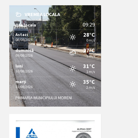
VREMEA LOCALA
09:29
Ora locala
28°C
Astazi
08/08/2026
0 m/s
27°C
duminică
09/08/2026
1 m/s
31°C
luni
10/08/2026
1 m/s
35°C
marți
11/08/2026
2 m/s
PRIMARIA MUNICIPIULUI MORENI