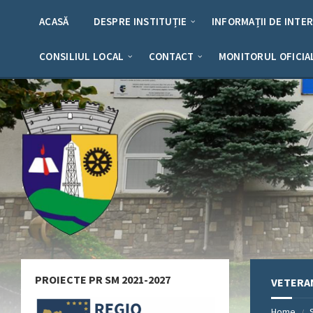
Skip
Skip
Skip
Skip
to
to
to
to
ACASĂ
DESPRE INSTITUȚIE
INFORMAȚII DE INTE
content
left
right
footer
sidebar
sidebar
CONSILIUL LOCAL
CONTACT
MONITORUL OFICIA
PROIECTE PR SM 2021-2027
VETERAN
Home
/