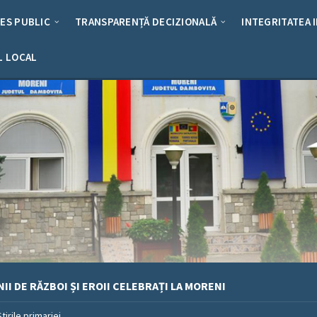
RES PUBLIC
TRANSPARENȚĂ DECIZIONALĂ
INTEGRITATEA 
L LOCAL
II DE RĂZBOI ȘI EROII CELEBRAȚI LA MORENI
Stirile primariei