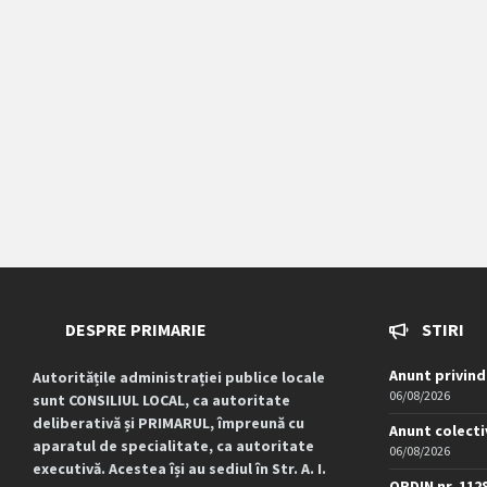
DESPRE PRIMARIE
STIRI
Anunt privind
Autoritățile administrației publice locale
06/08/2026
sunt CONSILIUL LOCAL, ca autoritate
deliberativă și PRIMARUL, împreună cu
Anunt colecti
aparatul de specialitate, ca autoritate
06/08/2026
executivă. Acestea își au sediul în Str. A. I.
ORDIN nr. 112