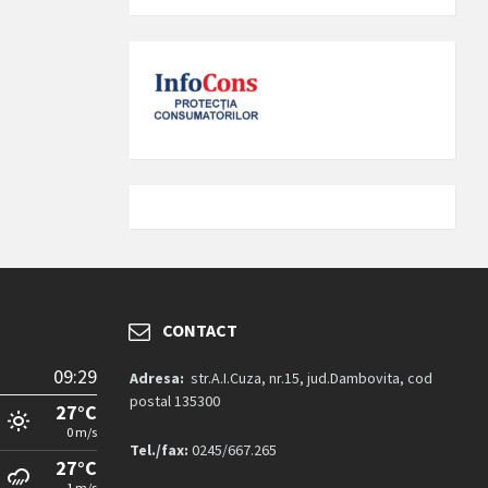
CONTACT
09:29
Adresa:
str.A.I.Cuza, nr.15, jud.Dambovita, cod
postal 135300
27°C
0 m/s
Tel./fax:
0245/667.265
27°C
1 m/s