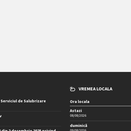
VREMEA LOCALA
 Serviciul de Salubrizare
Ora locala
Astazi
v
08/08/2026
duminică
8 din 2 decembrie 2025 privind
09/08/2026