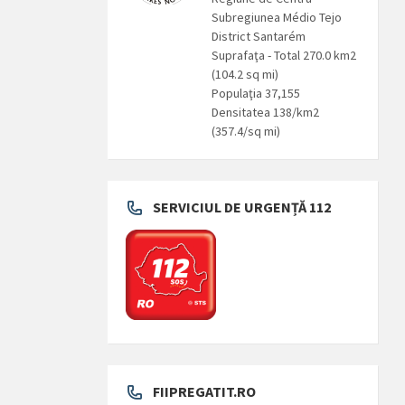
Subregiunea Médio Tejo
District Santarém
Suprafaţa - Total 270.0 km2
(104.2 sq mi)
Populaţia 37,155
Densitatea 138/km2
(357.4/sq mi)
SERVICIUL DE URGENȚĂ 112
FIIPREGATIT.RO