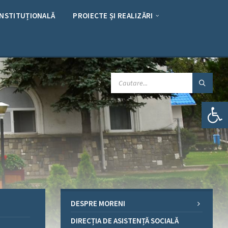
INSTITUȚIONALĂ
PROIECTE ȘI REALIZĂRI
CAUTARE:
Deschide bara de unelte
DESPRE MORENI
DIRECȚIA DE ASISTENȚĂ SOCIALĂ