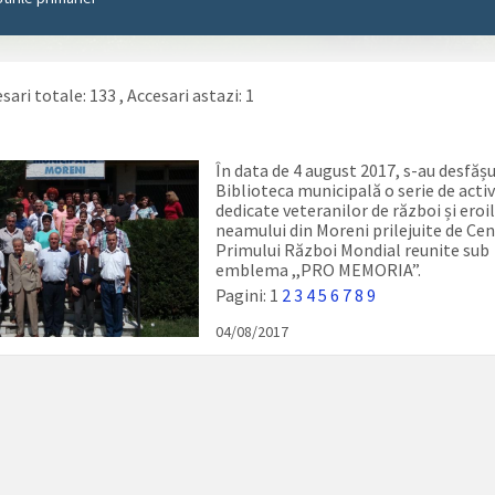
sari totale: 133
, Accesari astazi: 1
În data de 4 august 2017, s-au desfășu
Biblioteca municipală o serie de activ
dedicate veteranilor de război și eroi
neamului din Moreni prilejuite de Ce
Primului Război Mondial reunite sub
emblema ,,PRO MEMORIA”.
Pagini:
1
2
3
4
5
6
7
8
9
04/08/2017