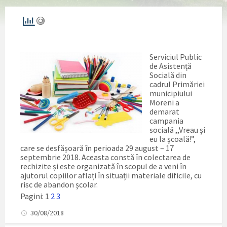
Serviciul Public
de Asistență
Socială din
cadrul Primăriei
municipiului
Moreni a
demarat
campania
socială ,,Vreau și
eu la școală!”,
care se desfășoară în perioada 29 august – 17
septembrie 2018. Aceasta constă în colectarea de
rechizite și este organizată în scopul de a veni în
ajutorul copiilor aflați în situații materiale dificile, cu
risc de abandon școlar.
Pagini:
1
2
3
30/08/2018