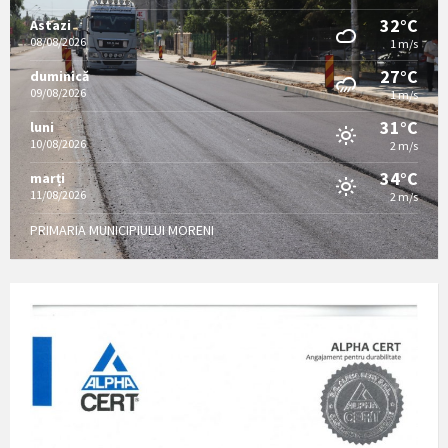
32°C
Astazi
08/08/2026
1 m/s
27°C
duminică
09/08/2026
1 m/s
31°C
luni
10/08/2026
2 m/s
34°C
marți
11/08/2026
2 m/s
PRIMARIA MUNICIPIULUI MORENI