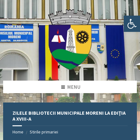
Skip
Skip
Skip
Skip
to
to
to
to
content
left
right
footer
Deschide bara de unelte
sidebar
sidebar
MENU
ZILELE BIBLIOTECII MUNICIPALE MORENI LA EDIŢIA
A XVIII-A
Home
Stirile primariei
/