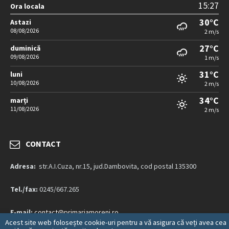
15:27
Ora locala
30°C
Astazi
08/08/2026
2 m/s
27°C
duminică
09/08/2026
1 m/s
31°C
luni
10/08/2026
2 m/s
34°C
marți
11/08/2026
2 m/s
CONTACT
Adresa:
str.A.I.Cuza, nr.15, jud.Dambovita, cod postal 135300
Tel./fax:
0245/667.265
E-mail:
contact@primariamoreni.ro
Acest site web folosește cookie-uri pentru a vă asigura că veți avea cea