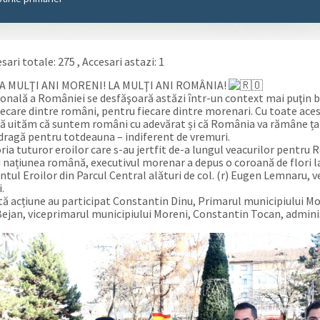
sari totale: 275
, Accesari astazi: 1
A MULŢI ANI MORENI! LA MULŢI ANI ROMÂNIA!
ională a României se desfăşoară astăzi într-un context mai puţin 
iecare dintre români, pentru fiecare dintre morenari. Cu toate ace
să uităm că suntem români cu adevărat și că România va rămâne ța
dragă pentru totdeauna – indiferent de vremuri.
ia tuturor eroilor care s-au jertfit de-a lungul veacurilor pentru
u națiunea română, executivul morenar a depus o coroană de flori l
ul Eroilor din Parcul Central alături de col. (r) Eugen Lemnaru, 
.
tă acțiune au participat Constantin Dinu, Primarul municipiului Mo
ejan, viceprimarul municipiului Moreni, Constantin Tocan, admin