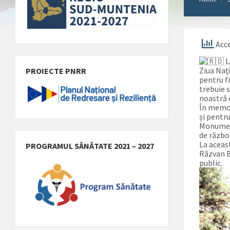
Acce
L
Ziua Naţ
PROIECTE PNRR
pentru f
trebuie 
noastră 
În memor
și pentr
Monument
de război
La aceas
PROGRAMUL SĂNĂTATE 2021 – 2027
Răzvan B
public.