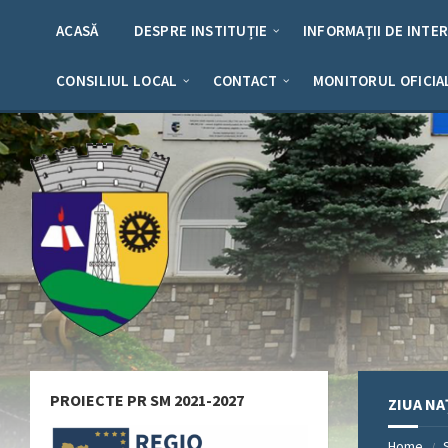
Skip
Skip
Skip
Skip
to
to
to
to
ACASĂ
DESPRE INSTITUȚIE
INFORMAȚII DE INTE
content
left
right
footer
sidebar
sidebar
CONSILIUL LOCAL
CONTACT
MONITORUL OFICIA
PROIECTE PR SM 2021-2027
ZIUA NA
Home
/