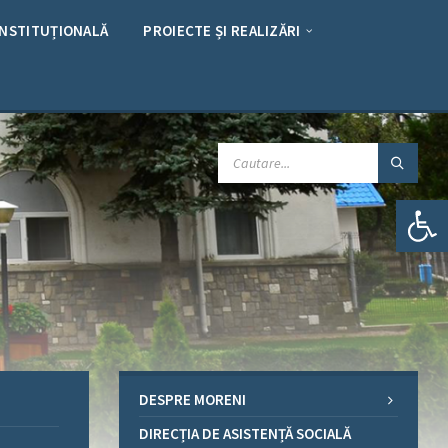
INSTITUȚIONALĂ
PROIECTE ȘI REALIZĂRI
CAUTARE:
Deschide bara de unelte
DESPRE MORENI
DIRECȚIA DE ASISTENȚĂ SOCIALĂ