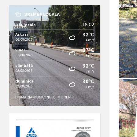
VREMEA LOCALA
18:02
Ora locala
32°C
Astazi
06/08/2026
4 m/s
27°C
vineri
07/08/2026
5 m/s
32°C
sâmbătă
08/08/2026
3 m/s
30°C
duminică
09/08/2026
1 m/s
PRIMARIA MUNICIPIULUI MORENI