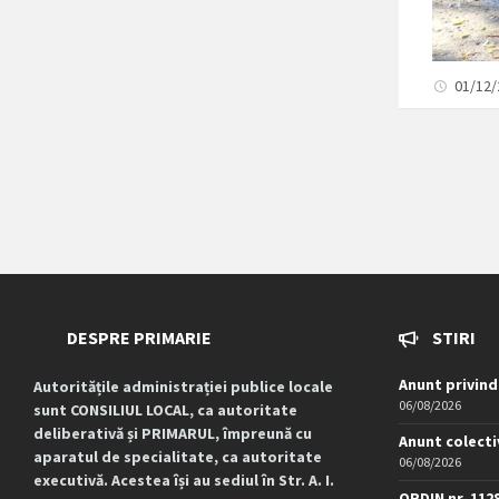
01/12
DESPRE PRIMARIE
STIRI
Anunt privind
Autoritățile administrației publice locale
06/08/2026
sunt CONSILIUL LOCAL, ca autoritate
deliberativă și PRIMARUL, împreună cu
Anunt colecti
aparatul de specialitate, ca autoritate
06/08/2026
executivă. Acestea își au sediul în Str. A. I.
ORDIN nr. 112