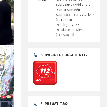
Subregiunea Médio Tejo
District Santarém
Suprafaţa - Total 270.0 km2
(104.2 sq mi)
Populaţia 37,155
Densitatea 138/km2
(357.4/sq mi)
SERVICIUL DE URGENȚĂ 112
FIIPREGATIT.RO