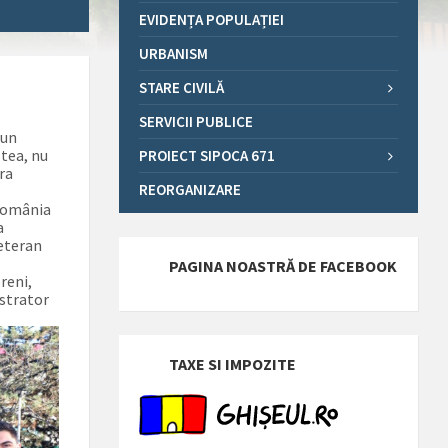
EVIDENȚA POPULAȚIEI
URBANISM
STARE CIVILĂ
SERVICII PUBLICE
bun
stea, nu
PROIECT SIPOCA 671
ra
REORGANIZARE
 România
a
veteran
PAGINA NOASTRĂ DE FACEBOOK
reni,
istrator
TAXE SI IMPOZITE