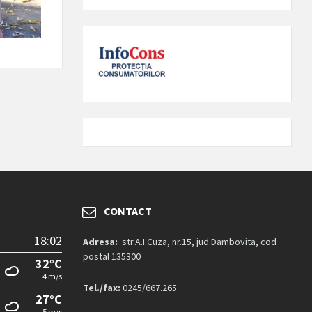
CONTACT
18:02
Adresa:
str.A.I.Cuza, nr.15, jud.Dambovita, cod
postal 135300
32°C
4 m/s
Tel./fax:
0245/667.265
27°C
5 m/s