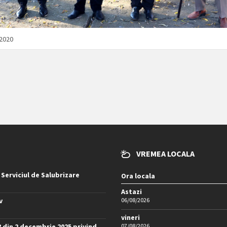
/2020
VREMEA LOCALA
 Serviciul de Salubrizare
Ora locala
Astazi
v
06/08/2026
vineri
8 din 2 decembrie 2025 privind
07/08/2026