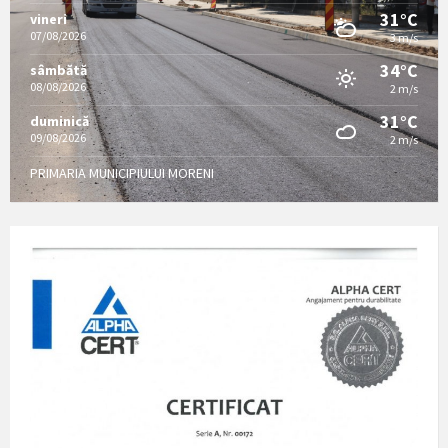
31°C
vineri
07/08/2026
3 m/s
34°C
sâmbătă
08/08/2026
2 m/s
31°C
duminică
09/08/2026
2 m/s
PRIMARIA MUNICIPIULUI MORENI