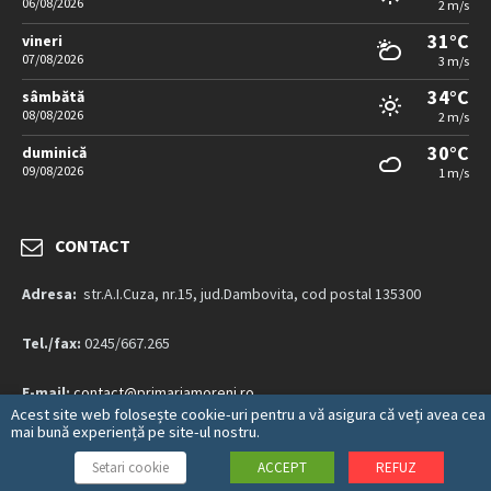
06/08/2026
2 m/s
31°C
vineri
07/08/2026
3 m/s
34°C
sâmbătă
08/08/2026
2 m/s
30°C
duminică
09/08/2026
1 m/s
CONTACT
Adresa:
str.A.I.Cuza, nr.15, jud.Dambovita, cod postal 135300
Tel./fax:
0245/667.265
E-mail:
contact@primariamoreni.ro
Acest site web folosește cookie-uri pentru a vă asigura că veți avea cea
mai bună experiență pe site-ul nostru.
Mai multe detalii…
Setari cookie
ACCEPT
REFUZ