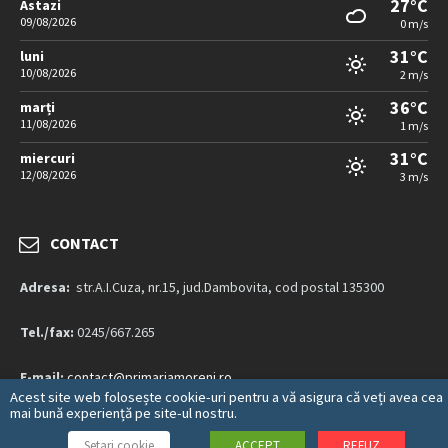
27°C
Astazi
09/08/2026
0 m/s
31°C
luni
10/08/2026
2 m/s
36°C
marți
11/08/2026
1 m/s
31°C
miercuri
12/08/2026
3 m/s
CONTACT
Adresa:
str.A.I.Cuza, nr.15, jud.Dambovita, cod postal 135300
Tel./fax:
0245/667.265
E-mail:
contact@primariamoreni.ro
Acest site web folosește cookie-uri pentru a vă asigura că veți avea cea
mai bună experiență pe site-ul nostru.
Mai multe detalii…
Setari cookie
ACCEPT
REFUZ