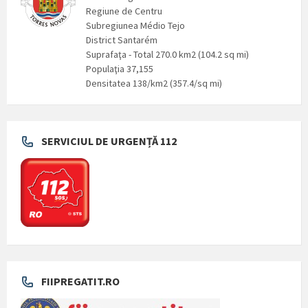
Regiune de Centru
Subregiunea Médio Tejo
District Santarém
Suprafaţa - Total 270.0 km2 (104.2 sq mi)
Populaţia 37,155
Densitatea 138/km2 (357.4/sq mi)
SERVICIUL DE URGENȚĂ 112
FIIPREGATIT.RO