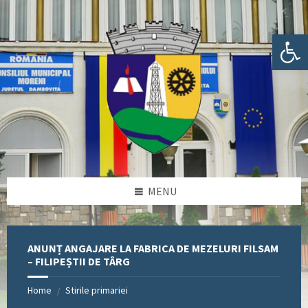
Skip
Skip
Skip
Skip
to
to
to
to
content
left
right
footer
Deschide bara de unelte
sidebar
sidebar
MENU
ANUNȚ ANGAJARE LA FABRICA DE MEZELURI FILSAM
– FILIPEȘTII DE TÂRG
Home
Stirile primariei
/