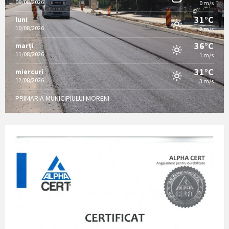
09/08/2026
0 m/s
31°C
luni
10/08/2026
2 m/s
36°C
marți
11/08/2026
1 m/s
31°C
miercuri
12/08/2026
3 m/s
PRIMARIA MUNICIPIULUI MORENI