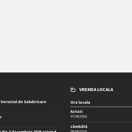
VREMEA LOCALA
 Serviciul de Salubrizare
Ora locala
Astazi
v
07/08/2026
sâmbătă
8 din 2 decembrie 2025 privind
08/08/2026