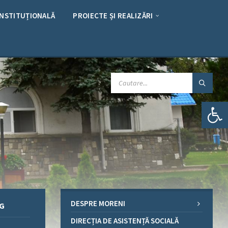
INSTITUȚIONALĂ
PROIECTE ȘI REALIZĂRI
CAUTARE:
Deschide bara de unelte
DESPRE MORENI
RG
DIRECȚIA DE ASISTENȚĂ SOCIALĂ