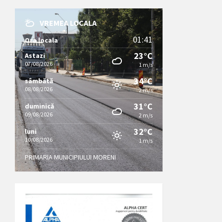
VREMEA LOCALA
01:41
Ora locala
23°C
Astazi
07/08/2026
1 m/s
34°C
sâmbătă
08/08/2026
2 m/s
31°C
duminică
09/08/2026
2 m/s
32°C
luni
10/08/2026
1 m/s
PRIMARIA MUNICIPIULUI MORENI