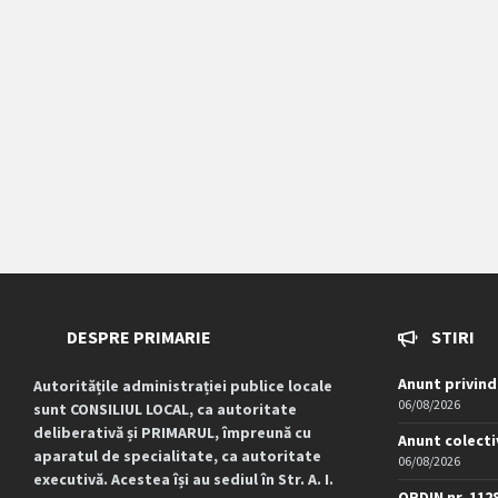
DESPRE PRIMARIE
STIRI
Anunt privind
Autoritățile administrației publice locale
06/08/2026
sunt CONSILIUL LOCAL, ca autoritate
deliberativă și PRIMARUL, împreună cu
Anunt colecti
aparatul de specialitate, ca autoritate
06/08/2026
executivă. Acestea își au sediul în Str. A. I.
ORDIN nr. 112