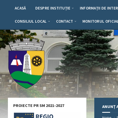
Skip
Skip
Skip
Skip
to
to
to
to
ACASĂ
DESPRE INSTITUȚIE
INFORMAȚII DE INTE
content
left
right
footer
sidebar
sidebar
CONSILIUL LOCAL
CONTACT
MONITORUL OFICIA
PROIECTE PR SM 2021-2027
ANUNȚ A
Home
/