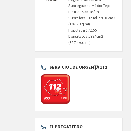
Subregiunea Médio Tejo
District Santarém
Suprafaţa - Total 270.0 km2
(104.2 sq mi)
Populaţia 37,155
Densitatea 138/km2
(357.4/sq mi)
SERVICIUL DE URGENȚĂ 112
FIIPREGATIT.RO