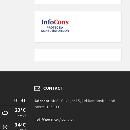
CONTACT
01:41
Adresa:
str.A.I.Cuza, nr.15, jud.Dambovita, cod
postal 135300
23°C
2 m/s
Tel./fax:
0245/667.265
34°C
2 m/s